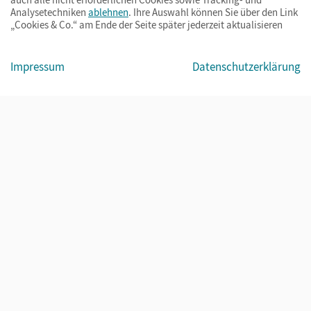
Analysetechniken
ablehnen
. Ihre Auswahl können Sie über den Link
„Cookies & Co.“ am Ende der Seite später jederzeit aktualisieren
Impressum
AGB
Datenschutz
Barrierefreiheit
Cookies & Co.
Impressum
Datenschutzerklärung
© Cornelsen Verlag 2026