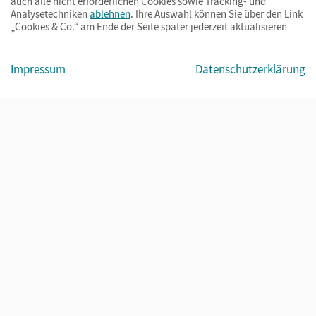
auch alle nicht erforderlichen Cookies sowie Tracking- und
Analysetechniken
ablehnen
. Ihre Auswahl können Sie über den Link
„Cookies & Co.“ am Ende der Seite später jederzeit aktualisieren
Impressum
AGB
Datenschutz
Barrierefreiheit
Cookies & Co.
Impressum
Datenschutzerklärung
© Cornelsen Verlag 2026