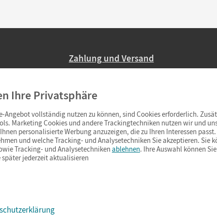
Zahlung und Versand
Nur 2,95 EUR Versandkosten in Deutsc
en Ihre Privatsphäre
Ab 59,– EUR Bestellwert liefern wir ve
(Lieferung in 3–6 Tagen).
-Angebot vollständig nutzen zu können, sind Cookies erforderlich. Zusät
ols. Marketing Cookies und andere Trackingtechniken nutzen wir und uns
hnen personalisierte Werbung anzuzeigen, die zu Ihren Interessen passt. 
hmen und welche Tracking- und Analysetechniken Sie akzeptieren. Sie k
sowie Tracking- und Analysetechniken
ablehnen
. Ihre Auswahl können Sie
 später jederzeit aktualisieren
schutzerklärung
s & Co.