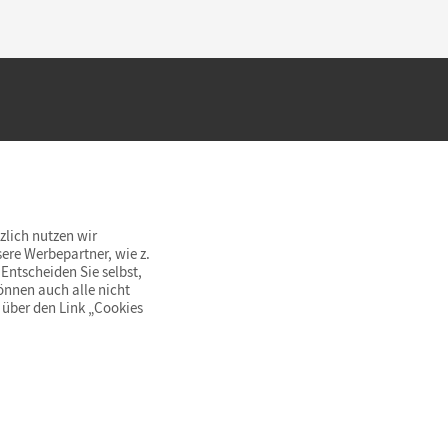
hland beim Kauf im Cornelsen Onlineshop.
rsandkostenfrei innerhalb Deutschlands
zlich nutzen wir
ere Werbepartner, wie z.
Entscheiden Sie selbst,
önnen auch alle nicht
 über den Link „Cookies
© Cornelsen Verlag 2026