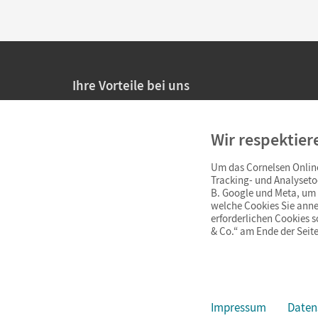
Ihre Vorteile bei uns
20% Prüfnachlass für Lehrkräfte
Wir respektier
Persönliche Angebote für Lehrkräfte
Um das Cornelsen Online
Sicheres Einkaufen mit SSL-Verschlüsselung
Tracking- und Analyseto
B. Google und Meta, um I
Verlängerte
Widerrufsfrist
von 4 Wochen
welche Cookies Sie anne
erforderlichen Cookies 
& Co.“ am Ende der Seite
Schnelle und einfache Retourenabwicklung
Impressum
Daten
Impressum
AGB
Datenschutz
Barrierefreiheit
Cookie