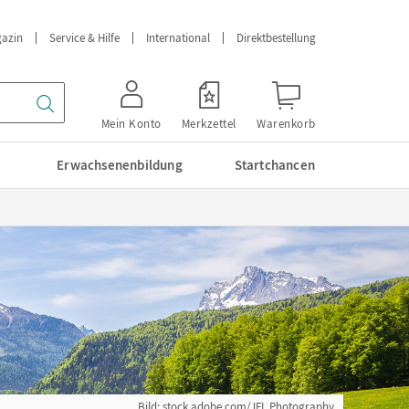
azin
Service & Hilfe
International
Direktbestellung
Mein Konto
Merkzettel
Warenkorb
Erwachsenenbildung
Startchancen
Bild: stock.adobe.com/JFL Photography