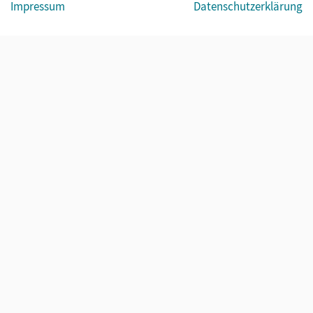
Impressum
Datenschutzerklärung
© Cornelsen Verlag 2026
Sachsen