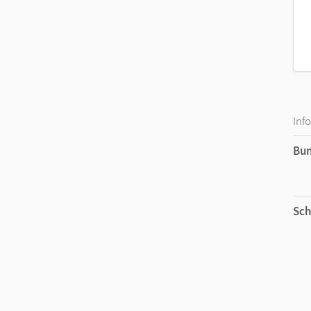
Inf
Bu
Sch