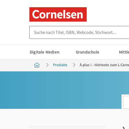
Suche nach Titel, ISBN, Webcode, Stichwort...
Digitale Medien
Grundschule
Mitt
Produkte
À plus ! - Hörtexte zum L-Carn