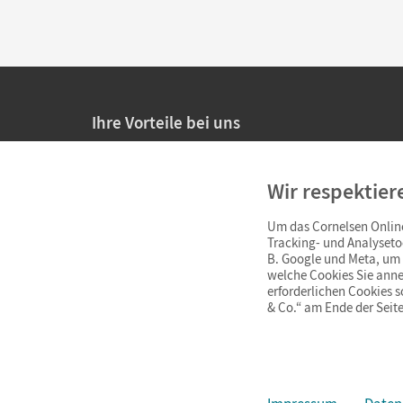
Ihre Vorteile bei uns
20% Prüfnachlass für Lehrkräfte
Wir respektier
Persönliche Angebote für Lehrkräfte
Um das Cornelsen Online
Sicheres Einkaufen mit SSL-Verschlüsselung
Tracking- und Analyseto
B. Google und Meta, um I
Verlängerte
Widerrufsfrist
von 4 Wochen
welche Cookies Sie anne
erforderlichen Cookies 
& Co.“ am Ende der Seite
Schnelle und einfache Retourenabwicklung