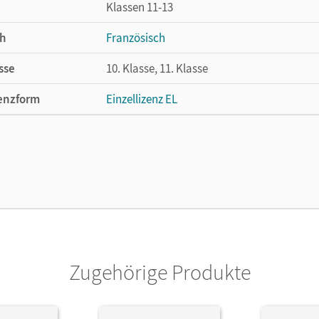
Klassen 11-13
h
Französisch
sse
10. Klasse, 11. Klasse
enzform
Einzellizenz EL
cheinungsdatum
17.08.2016
lag
Cornelsen Verlag
Zugehörige Produkte