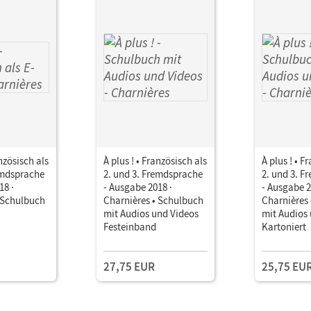
anzösisch als
À plus ! • Französisch als
À plus ! • F
emdsprache
2. und 3. Fremdsprache
2. und 3. 
18 ·
- Ausgabe 2018 ·
- Ausgabe 2
 Schulbuch
Charnières • Schulbuch
Charnières
mit Audios und Videos
mit Audios
Festeinband
Kartoniert
27,75 EUR
25,75 EU