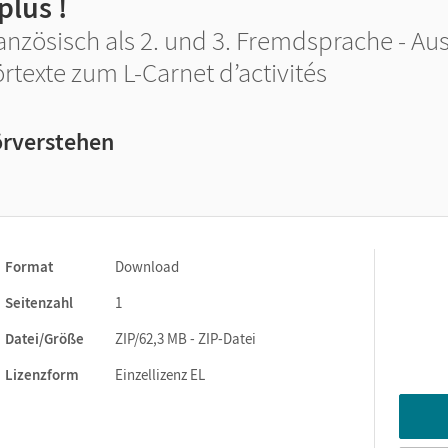
plus !
anzösisch als 2. und 3. Fremdsprache - Au
rtexte zum L-Carnet d’activités
rverstehen
Format
Download
Seitenzahl
1
Datei/Größe
ZIP/62,3 MB - ZIP-Datei
Lizenzform
Einzellizenz EL