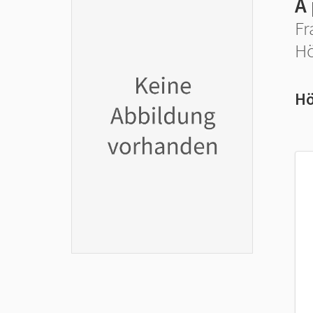
À 
Fr
Hö
Hö