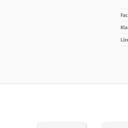
Fac
Kla
Liz
Ers
Ver