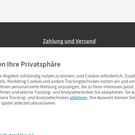
Zahlung und Versand
Nur 2,95 EUR Versandkosten in Deutsc
en Ihre Privatsphäre
Ab 59,– EUR Bestellwert liefern wir ve
(Lieferung in 3–6 Tagen).
-Angebot vollständig nutzen zu können, sind Cookies erforderlich. Zusät
ols. Marketing Cookies und andere Trackingtechniken nutzen wir und uns
hnen personalisierte Werbung anzuzeigen, die zu Ihren Interessen passt. 
hmen und welche Tracking- und Analysetechniken Sie akzeptieren. Sie k
sowie Tracking- und Analysetechniken
ablehnen
. Ihre Auswahl können Sie
 später jederzeit aktualisieren