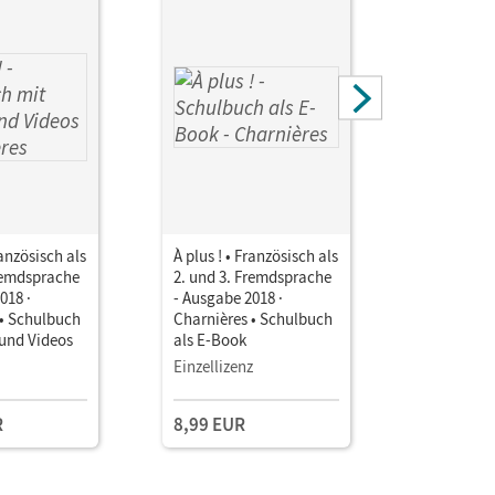
ranzösisch als
À plus ! • Französisch als
À plus ! •
Fremdsprache
2. und 3. Fremdsprache
2. und 3.
018 ·
- Ausgabe 2018 ·
- Ausgabe 
 • Schulbuch
Charnières • Schulbuch
Charnière
 und Videos
als E-Book
d'activité
Mit Medie
Einzellizenz
Einzellize
R
8,99 EUR
14,50 E