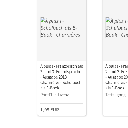
À plus ! • Französisch als
À plus ! • Fr
2. und 3. Fremdsprache
2. und 3. Fr
- Ausgabe 2018 ·
- Ausgabe 20
Charnières • Schulbuch
Charnières •
als E-Book
als E-Book
PrintPlus-Lizenz
Testzugang
1,99 EUR