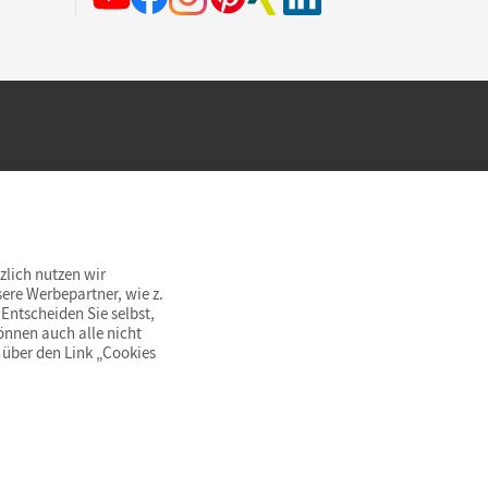
hland beim Kauf im Cornelsen Onlineshop.
rsandkostenfrei innerhalb Deutschlands
zlich nutzen wir
ere Werbepartner, wie z.
Entscheiden Sie selbst,
önnen auch alle nicht
 über den Link „Cookies