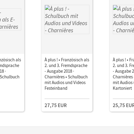
anzösisch als
À plus ! • Französisch als
À plus ! • F
emdsprache
2. und 3. Fremdsprache
2. und 3. 
18 ·
- Ausgabe 2018 ·
- Ausgabe 2
 Schulbuch
Charnières • Schulbuch
Charnières
mit Audios und Videos
mit Audios
Festeinband
Kartoniert
27,75 EUR
25,75 EU