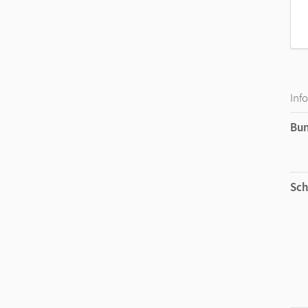
Inf
Bu
Sch