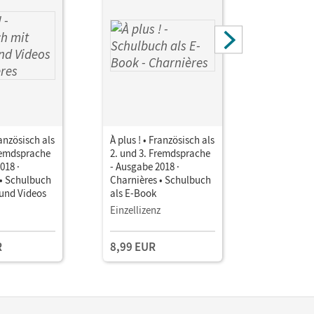
ranzösisch als
À plus ! • Französisch als
À plus ! •
Fremdsprache
2. und 3. Fremdsprache
2. und 3.
018 ·
- Ausgabe 2018 ·
- Ausgabe 
 • Schulbuch
Charnières • Schulbuch
Charnière
 und Videos
als E-Book
d'activité
Mit Medie
Einzellizenz
Einzellize
R
8,99 EUR
14,50 E