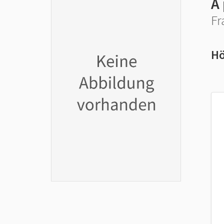
À 
Fr
Hö