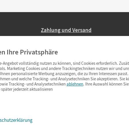
Zahlung und Versand
Nur 2,95 EUR Versandkosten in Deutsc
en Ihre Privatsphäre
Ab 59,– EUR Bestellwert liefern wir ve
(Lieferung in 3–6 Tagen).
-Angebot vollständig nutzen zu können, sind Cookies erforderlich. Zusät
ols. Marketing Cookies und andere Trackingtechniken nutzen wir und uns
hnen personalisierte Werbung anzuzeigen, die zu Ihren Interessen passt. 
hmen und welche Tracking- und Analysetechniken Sie akzeptieren. Sie k
sowie Tracking- und Analysetechniken
ablehnen
. Ihre Auswahl können Sie
 später jederzeit aktualisieren
schutzerklärung
s & Co.