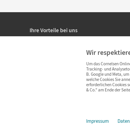
Ihre Vorteile bei uns
20% Prüfnachlass für Lehrkräfte
Wir respektier
Persönliche Angebote für Lehrkräfte
Um das Cornelsen Online
Sicheres Einkaufen mit SSL-Verschlüsselung
Tracking- und Analyseto
B. Google und Meta, um I
Verlängerte
Widerrufsfrist
von 4 Wochen
welche Cookies Sie anne
erforderlichen Cookies 
& Co.“ am Ende der Seite
Schnelle und einfache Retourenabwicklung
Impressum
Daten
Impressum
AGB
Datenschutz
Barrierefreiheit
Cookie