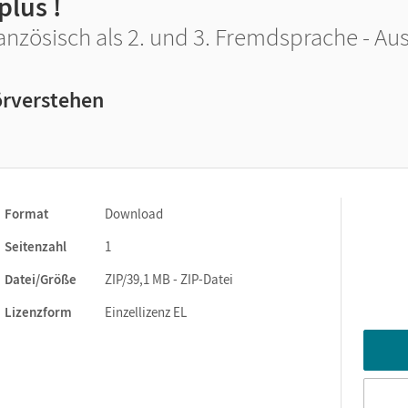
plus !
anzösisch als 2. und 3. Fremdsprache - Au
rverstehen
Format
Download
Seitenzahl
1
Datei/Größe
ZIP/39,1 MB - ZIP-Datei
Lizenzform
Einzellizenz EL