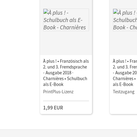
À plus ! • Französisch als
À plus ! • Fr
2. und 3. Fremdsprache
2. und 3. Fr
- Ausgabe 2018 ·
- Ausgabe 20
Charnières • Schulbuch
Charnières •
als E-Book
als E-Book
PrintPlus-Lizenz
Testzugang
1,99 EUR