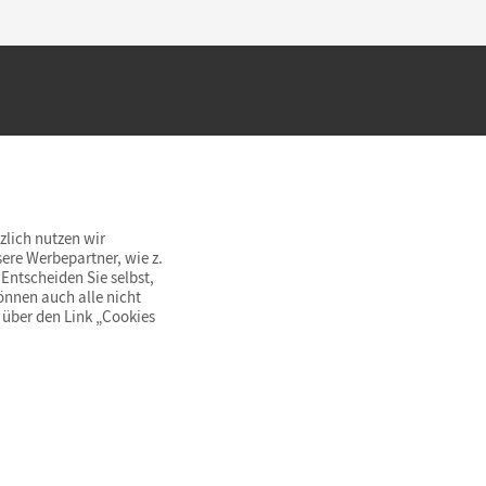
hland beim Kauf im Cornelsen Onlineshop.
rsandkostenfrei innerhalb Deutschlands
zlich nutzen wir
ere Werbepartner, wie z.
Entscheiden Sie selbst,
önnen auch alle nicht
 über den Link „Cookies
© Cornelsen Verlag 2026