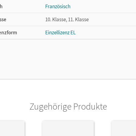
h
Französisch
sse
10. Klasse, 11. Klasse
enzform
Einzellizenz EL
cheinungsdatum
18.08.2016
lag
Cornelsen Verlag
Zugehörige Produkte