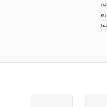
Fac
Kla
Liz
Ers
Ver