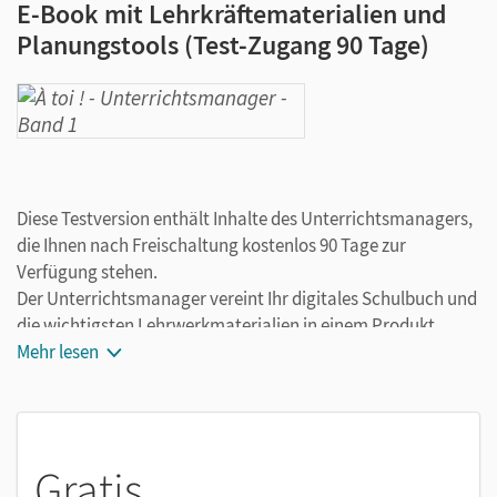
E-Book mit Lehrkräftematerialien und
Planungstools (Test-Zugang 90 Tage)
Diese Testversion enthält Inhalte des Unterrichtsmanagers,
die Ihnen nach Freischaltung kostenlos 90 Tage zur
Verfügung stehen.
Der Unterrichtsmanager vereint Ihr digitales Schulbuch und
die wichtigsten Lehrwerkmaterialien in einem Produkt.
Ergänzt um hilfreiche Planungstools, vereinfacht er Ihre
Mehr lesen
Unterrichtsvorbereitung enorm.
Gratis