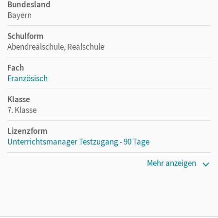
Bundesland
Bayern
Schulform
Abendrealschule, Realschule
Fach
Französisch
Klasse
7. Klasse
Lizenzform
Unterrichtsmanager Testzugang - 90 Tage
Erscheinungsdatum
Mehr anzeigen
30.06.2020
Lizenztext
Kostenloser Zugang für Lehrpersonen, um den
Unterrichtsmanager 90 Tage lang zu testen.