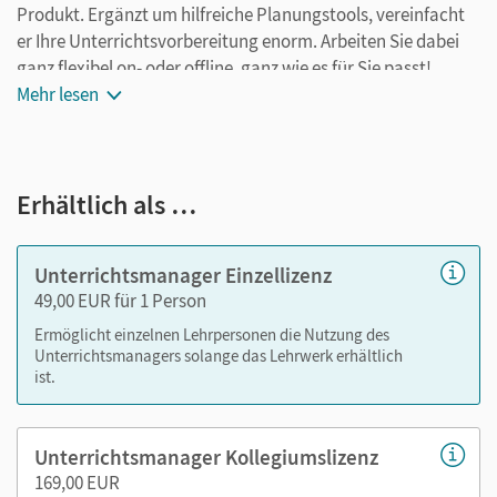
Produkt. Ergänzt um hilfreiche Planungstools, vereinfacht
er Ihre Unterrichtsvorbereitung enorm. Arbeiten Sie dabei
ganz flexibel on- oder offline, ganz wie es für Sie passt!
Ihr Unterrichtsmanager enthält:
Mehr lesen
kapitelgenaue Materialanordnung
Schulbuch als E-Book
Erhältlich als …
Schulbuch Lehrkräftefassung als E-Book
Handreichungen für den Unterricht mit
Kopiervorlagen
Unterrichtsmanager Einzellizenz
Arbeitsheft mit Audios, Audio-Transkripten und
49,00 EUR für 1 Person
Lösungen
Ermöglicht einzelnen Lehrpersonen die Nutzung des
Alle Audios und Videos der CD und DVD mit
Unterrichtsmanagers solange das Lehrwerk erhältlich
Transkripten
ist.
Differenzierungsmaterial
Diagnose- und Fördermaterial
Unterrichtsmanager Kollegiumslizenz
Grammatikheft
169,00 EUR
Folien