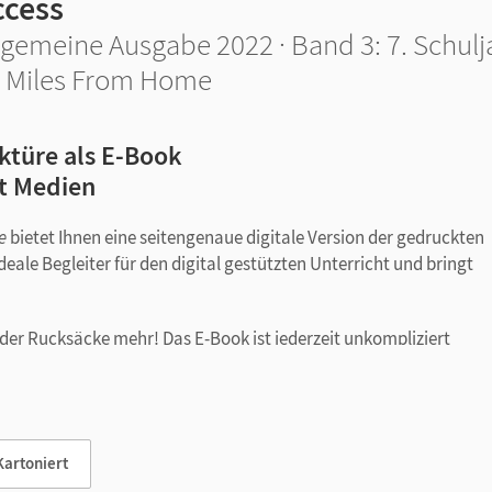
ccess
lgemeine Ausgabe 2022 · Band 3: 7. Schulj
 Miles From Home
ktüre als E-Book
t Medien
e
bietet Ihnen eine seitengenaue digitale Version der gedruckten
ideale Begleiter für den digital gestützten Unterricht und bringt
er Rucksäcke mehr! Das E-Book ist jederzeit unkompliziert
 setzen Sie Markierungen und Lesezeichen, ergänzen Sie Texte per
tift und suchen Sie im Text. Zoomen Sie bei Bedarf.
örbuch) sind seitengenau platziert. Kein zeitaufwendiges Suchen
Kartoniert