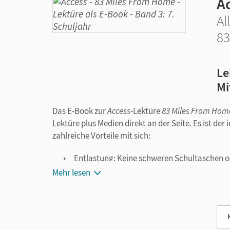
A
Al
83
Le
Mi
Das E-Book zur
Access
-Lektüre
83 Miles From Hom
Lektüre plus Medien direkt an der Seite. Es ist der 
zahlreiche Vorteile mit sich:
Entlastung: Keine schweren Schultaschen od
verfügbar.
Mehr lesen
Digitale Funktionen: Erstellen Sie Notizen,
Texteingabe oder handschriftlich per Tablets
Medienintegration: Die digitalen Medien (H
mehr!