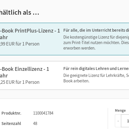
en und effizienten Lernressource!
hältlich als …
-Book PrintPlus-Lizenz - 1
Für alle, die im Unterricht bereits
ahr
Die kostengünstige Lizenz für diejen
zum Print-Titel nutzen möchten. Dies
,99 EUR für 1 Person
erworben werden.
-Book Einzellizenz - 1
Für rein digitales Lehren und Lerne
ahr
Die geeignete Lizenz für Lehrkräfte, 
Book arbeiten.
,25 EUR für 1 Person
Menge
1
Produktnr.
1100041784
-
Seitenzahl
48