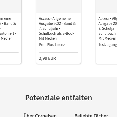
gemeine
Access • Allgemeine
Access • Al
 · Band 3:
Ausgabe 2022 · Band 3:
Ausgabe 202
•
7. Schuljahr •
7. Schuljahr
rtoniert -
Schulbuch als E-Book
Schulbuch 
n Medien
Mit Medien
Mit Medien
PrintPlus-Lizenz
Testzugang
2,99 EUR
Potenziale entfalten
Über Cornelsen
Beliebte Fächer