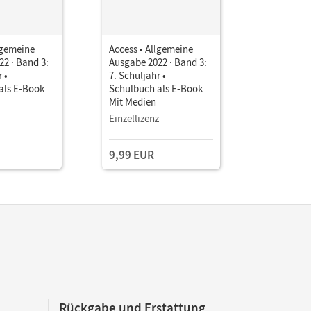
lgemeine
Access • Allgemeine
Access • 
2 · Band 3:
Ausgabe 2022 · Band 3:
Ausgabe 2
 •
7. Schuljahr •
7. Schulj
als E-Book
Schulbuch als E-Book
als E-Boo
Mit Medien
Testzuga
Einzellizenz
9,99 EUR
Rückgabe und Erstattung