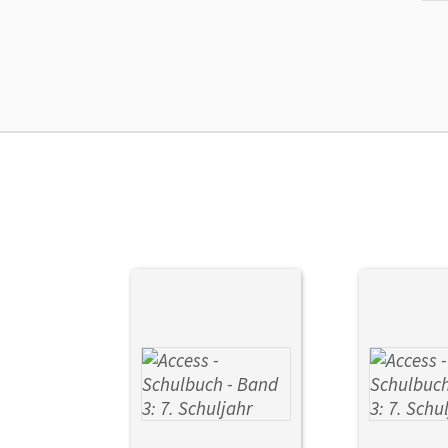
Ers
Liz
Ver
Aut