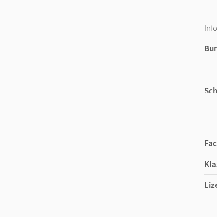
Inf
Bu
Sch
Fac
Kla
Liz