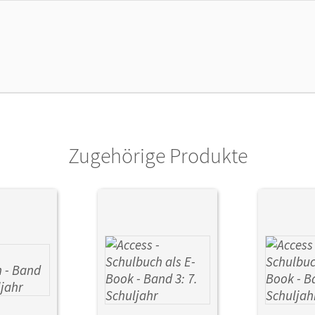
cheinungsdatum
13.04.2026
enztext
Die kostengünstige Lizenz für diejenigen, d
Titel nutzen möchten. Diese Lizenz kann n
lag
Cornelsen Verlag
or/-in
Lacey Freeman, Michael
Zugehörige Produkte