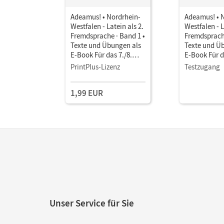
Adeamus! • Nordrhein-
Adeamus! • 
Westfalen - Latein als 2.
Westfalen - L
Fremdsprache · Band 1 •
Fremdsprache
Texte und Übungen als
Texte und Ü
E-Book Für das 7./8.
E-Book Für d
Schuljahr
Schuljahr
PrintPlus-Lizenz
Testzugang
1,99 EUR
Unser Service für Sie