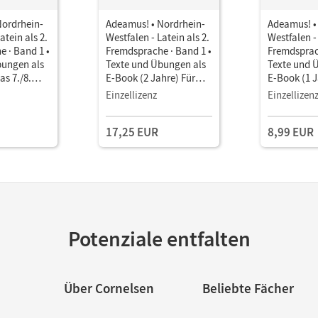
Nordrhein-
Adeamus! • Nordrhein-
Adeamus! •
atein als 2.
Westfalen - Latein als 2.
Westfalen - 
 · Band 1 •
Fremdsprache · Band 1 •
Fremdsprac
bungen als
Texte und Übungen als
Texte und 
as 7./8.
E-Book (2 Jahre) Für
E-Book (1 J
das 7./8. Schuljahr
7./8. Schul
Einzellizenz
Einzellizen
17,25 EUR
8,99 EUR
Potenziale entfalten
Über Cornelsen
Beliebte Fächer