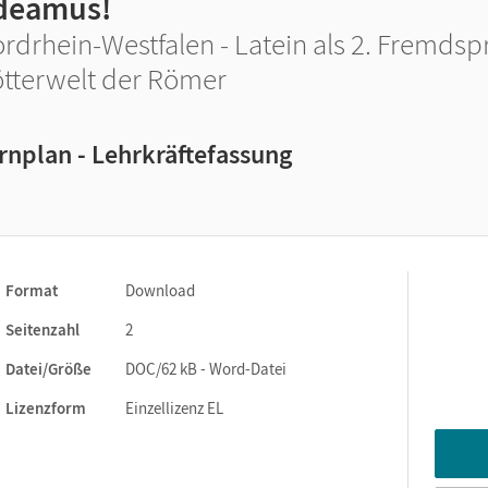
deamus!
rdrhein-Westfalen - Latein als 2. Fremdsp
tterwelt der Römer
rnplan - Lehrkräftefassung
Format
Download
Seitenzahl
2
Datei/Größe
DOC/62 kB - Word-Datei
Lizenzform
Einzellizenz EL