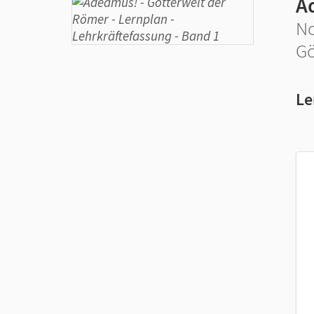
A
No
Gö
Le