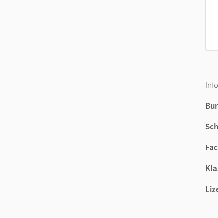
Inf
Bu
Sch
Fac
Kla
Liz
Ers