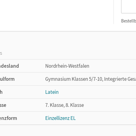
Bestellb
os
ndesland
Nordrhein-Westfalen
ulform
Gymnasium Klassen 5/7-10, Integrierte Ges
h
Latein
sse
7. Klasse, 8. Klasse
enzform
Einzellizenz EL
cheinungsdatum
19.03.2021