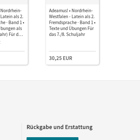
 Nordrhein-
Adeamus! • Nordrhein-
Adeamus! 
Latein als 2.
Westfalen - Latein als 2.
Westfalen 
he · Band 1 •
Fremdsprache · Band 1 •
Fremdspra
Übungen als
Texte und Übungen Für
Arbeitshef
ahr) Für das
das 7./8. Schuljahr
Schuljahr
jahr
z
30,25 EUR
15,25 E
Rückgabe und Erstattung