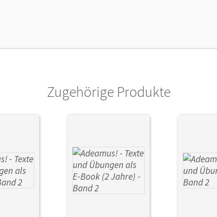
lag
Cornelsen Verlag
ausgeber/-in
Berchtold, Volker; Schauer, Markus; Nickel
Zugehörige Produkte