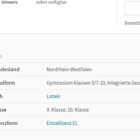
Hinweis
sofort verfügbar
Bestellb
os
ndesland
Nordrhein-Westfalen
ulform
Gymnasium Klassen 5/7-10, Integrierte Ges
h
Latein
sse
9. Klasse, 10. Klasse
enzform
Einzellizenz EL
cheinungsdatum
03.11.2022