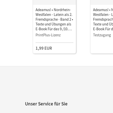
Adeamus! • Nordrhein-
Adeamus! • 
Westfalen - Latein als 2.
Westfalen - L
Fremdsprache · Band 2 •
Fremdsprache
Texte und Übungen als
Texte und Ü
E-Book Für das 9./10.
E-Book Für d
Schuljahr
Schuljahr
PrintPlus-Lizenz
Testzugang
1,99 EUR
Unser Service für Sie