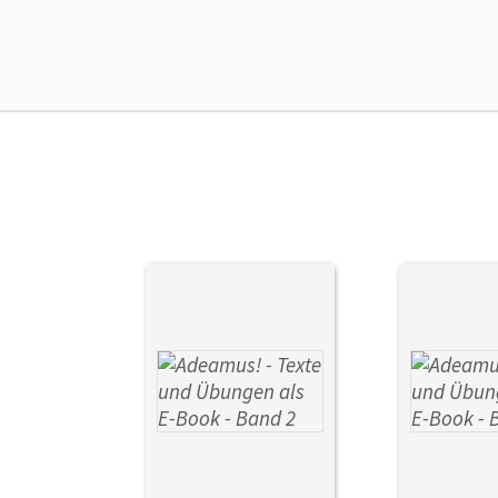
Ver
Her