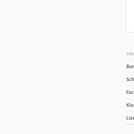
Inf
Bu
Sch
Fac
Kla
Liz
Ers