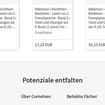
Nordrhein-
Adeamus! • Nordrhein-
Adeamus! •
atein als 2.
Westfalen - Latein als 2.
Westfalen - 
 · Band 2 •
Fremdsprache · Band 2 •
Fremdsprac
bungen als
Texte und Übungen als
Texte und 
as 9./10.
E-Book (2 Jahre) Für
das 9./10. 
das 9./10. Schuljahr
Einzellizenz
17,25 EUR
30,25 EU
Potenziale entfalten
Über Cornelsen
Beliebte Fächer