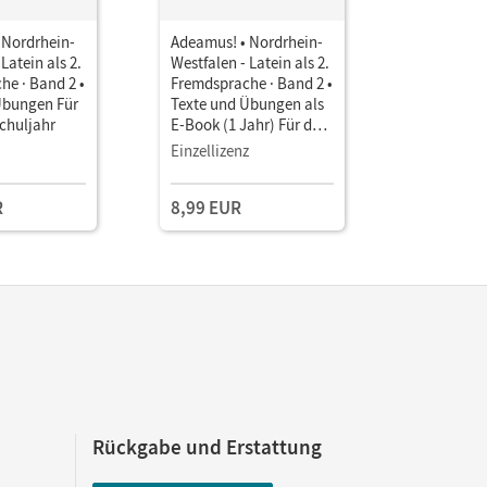
 Nordrhein-
Adeamus! • Nordrhein-
Adeamus! 
Latein als 2.
Westfalen - Latein als 2.
Westfalen 
he · Band 2 •
Fremdsprache · Band 2 •
Fremdspra
Übungen Für
Texte und Übungen als
Arbeitshef
Schuljahr
E-Book (1 Jahr) Für das
Schuljahr
9./10. Schuljahr
Einzellizenz
R
8,99 EUR
15,25 E
Rückgabe und Erstattung