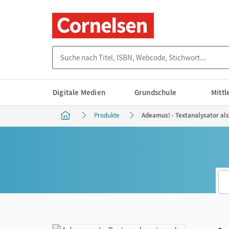
Suche nach Titel, ISBN, Webcode, Stichwort...
Digitale Medien
Grundschule
Mitt
Produkte
Adeamus! - Textanalysator al