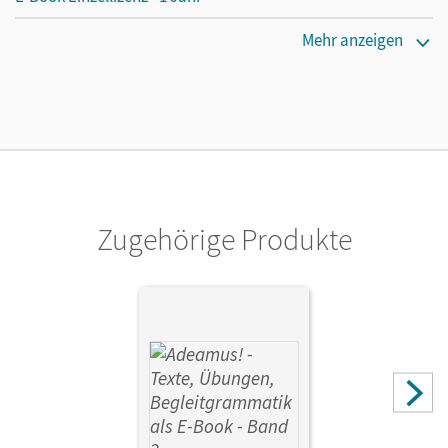
Erscheinungsdatum
Mehr anzeigen
15.11.2019
Lizenztext
Die geeignete Lizenz für Lehrkräfte, Schulen oder
Privatpersonen, die nur mit dem E-Book arbeiten.
Verlag
Oldenbourg Schulbuchverlag
Zugehörige Produkte
Herausgeber/-in
Berchtold, Volker; Schauer, Markus
Autor/-in
Berchtold, Volker; Schölzel, Melanie; Stierstorfer, Michael;
Holzhausen, Jens; Noss, Ira; Seelentag, Sabine; Segerer,
Udo; Schauer, Markus; Safferling, Cordula; Büttner, Lena;
Rollwagen, Uwe; Blumenfelder, Benedikt; Weber, Sabrina;
Siegl, Oliver; Hereth, Veronika; Vormwald, Kerstin; Pflaum,