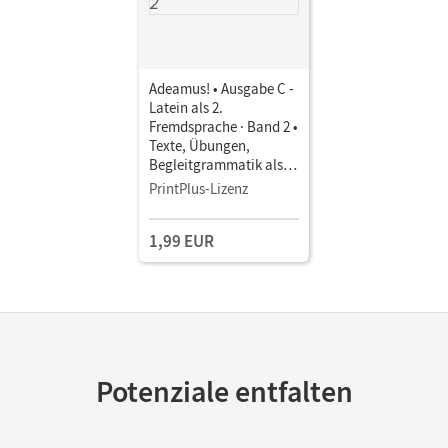
Bastian; Walter, Veronika; Strobl, Elisabeth
Adeamus! • Ausgabe C -
Latein als 2.
Fremdsprache · Band 2 •
Texte, Übungen,
Begleitgrammatik als E-
Book
PrintPlus-Lizenz
1,99 EUR
Potenziale entfalten