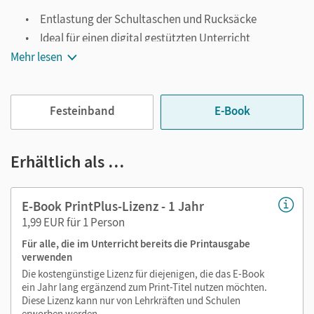
Entlastung der Schultaschen und Rucksäcke
Ideal für einen digital gestützten Unterricht
Mehr lesen
Notiz- und Markierungsmöglichkeit
Jederzeit unkompliziert verfügbar
Viele digitale Funktionen unterstützen das Lehren und
Festeinband
E-Book
Lernen:
Notizen erstellen
Erhältlich als …
Markierungen setzen
Text ergänzen
E-Book PrintPlus-Lizenz - 1 Jahr
Lesezeichen hinzufügen
1,99 EUR für 1 Person
Suchen im Text
Für alle, die im Unterricht bereits die Printausgabe
Zoomen
verwenden
Die kostengünstige Lizenz für diejenigen, die das E-Book
ein Jahr lang ergänzend zum Print-Titel nutzen möchten.
Diese Lizenz kann nur von Lehrkräften und Schulen
erworben werden.