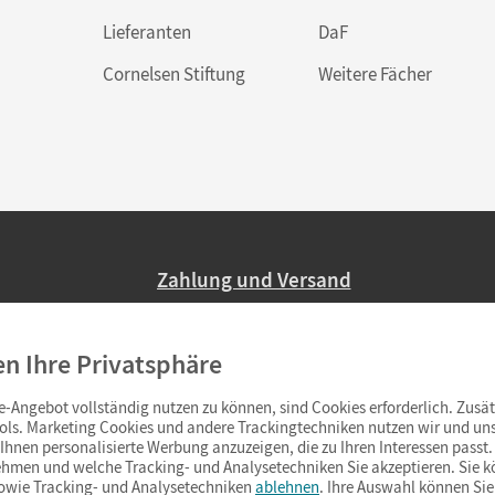
Lieferanten
DaF
Cornelsen Stiftung
Weitere Fächer
Zahlung und Versand
Nur 2,95 EUR Versandkosten in Deutsc
en Ihre Privatsphäre
Ab 59,– EUR Bestellwert liefern wir ve
(Lieferung in 3–6 Tagen).
-Angebot vollständig nutzen zu können, sind Cookies erforderlich. Zusät
ols. Marketing Cookies und andere Trackingtechniken nutzen wir und uns
hnen personalisierte Werbung anzuzeigen, die zu Ihren Interessen passt. 
hmen und welche Tracking- und Analysetechniken Sie akzeptieren. Sie k
sowie Tracking- und Analysetechniken
ablehnen
. Ihre Auswahl können Sie