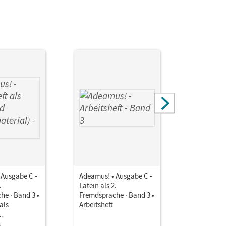
 Cordula; Schauer, Markus; Büttner, Lena;
eber, Sabrina; Rollwagen, Uwe; Hereth, Veronika;
nfelder, Benedikt; Pflaum, Bastian; Strobl,
entag, Sabine; Siegl, Oliver
 Ausgabe C -
Adeamus! • Ausgabe C -
Adeamus! 
.
Latein als 2.
Latein als 
he · Band 3 •
Fremdsprache · Band 3 •
Fremdspra
als
Arbeitsheft
Unterrich
Book mit
erial)
Lehrkräft