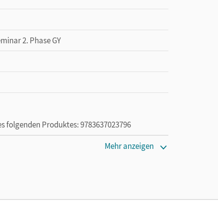
eminar 2. Phase GY
des folgenden Produktes: 9783637023796
Mehr anzeigen
ie das E-Book ein Jahr lang ergänzend zum Print-
ur von Lehrkräften und Schulen erworben werden.