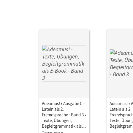
Her
Aut
Adeamus! • Ausgabe C -
Adeamus! • 
Latein als 2.
Latein als 2.
Fremdsprache · Band 3 •
Fremdsprache
Texte, Übungen,
Texte, Übun
Begleitgrammatik als E-
Begleitgram
Book