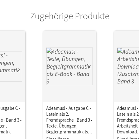
ausgeber/-in
Berchtold, Volker; Schauer, Markus
Zugehörige Produkte
or/-in
Segerer, Udo; Holzhausen, Jens; Safferling,
Schölzel, Melanie; Stierstorfer, Michael; W
Vormwald, Kerstin; Walter, Veronika; Blume
Elisabeth; Noss, Ira; Berchtold, Volker; Seel
Ausgabe C -
Adeamus! • Ausgabe C -
Adeamus! •
Latein als 2.
Latein als 2
 · Band 3 •
Fremdsprache · Band 3 •
Fremdsprac
gen,
Texte, Übungen,
Arbeitsheft 
matik
Begleitgrammatik als E-
Download
Book
(Zusatzmat