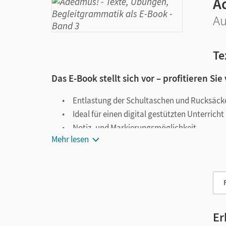
A
Au
Te
Das E-Book stellt sich vor – profitieren Sie
Entlastung der Schultaschen und Rucksäck
Ideal für einen digital gestützten Unterricht
Notiz- und Markierungsmöglichkeit
Mehr lesen
Jederzeit unkompliziert verfügbar
Viele digitale Funktionen unterstützen das Lehre
Notizen erstellen
Markierungen setzen
Text ergänzen
Er