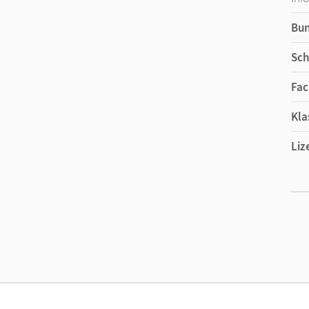
Bu
Sch
Fac
Kla
Liz
Ers
Liz
Ver