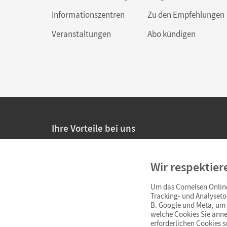
Informationszentren
Zu den Empfehlungen
Veranstaltungen
Abo kündigen
Ihre Vorteile bei uns
20% Prüfnachlass für Lehrkräfte
Wir respektier
Persönliche Angebote für Lehrkräfte
Um das Cornelsen Online
Sicheres Einkaufen mit SSL-Verschlüsselung
Tracking- und Analyseto
B. Google und Meta, um I
Verlängerte
Widerrufsfrist
von 4 Wochen
welche Cookies Sie anne
erforderlichen Cookies 