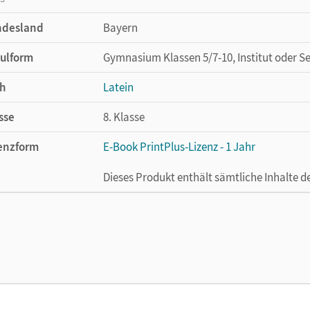
ndesland
Bayern
ulform
Gymnasium Klassen 5/7-10, Institut oder S
h
Latein
sse
8. Klasse
enzform
E-Book PrintPlus-Lizenz - 1 Jahr
Dieses Produkt enthält sämtliche Inhalte 
cheinungsdatum
02.08.2021
enztext
Die kostengünstige Lizenz für diejenigen, d
Titel nutzen möchten. Diese Lizenz kann n
lag
Oldenbourg Schulbuchverlag