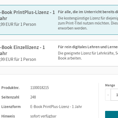
-Book PrintPlus-Lizenz - 1
Für alle, die im Unterricht bereits
ahr
Die kostengünstige Lizenz für diejen
zum Print-Titel nutzen möchten. Dies
,99 EUR für 1 Person
erworben werden.
-Book Einzellizenz - 1
Für rein digitales Lehren und Lerne
ahr
Die geeignete Lizenz für Lehrkräfte, 
Book arbeiten.
,99 EUR für 1 Person
Menge
1
Produktnr.
1100018215
-
Seitenzahl
248
Lizenzform
E-Book PrintPlus-Lizenz - 1 Jahr
Hinweis
sofort verfügbar