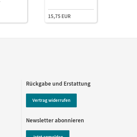
z
Testzuga
 Lektionen
und Planu
(Test-Zug
15,75 EUR
Rückgabe und Erstattung
Vertrag widerrufen
Newsletter abonnieren
Jetzt anmelden