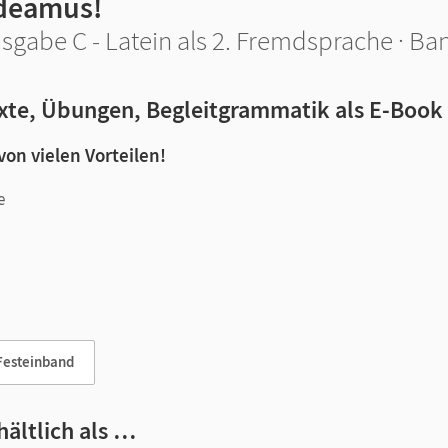
deamus!
sgabe C - Latein als 2. Fremdsprache · Ba
xte, Übungen, Begleitgrammatik als E-Book
 von vielen Vorteilen!
e
n und Lernen:
Festeinband
hältlich als …