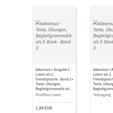
Adeamus! • Ausgabe C -
Adeamus! • 
Latein als 2.
Latein als 2.
Fremdsprache · Band 3 •
Fremdsprache
Texte, Übungen,
Texte, Übun
Begleitgrammatik als E-
Begleitgramm
Book
Book
PrintPlus-Lizenz
Testzugang
1,99 EUR