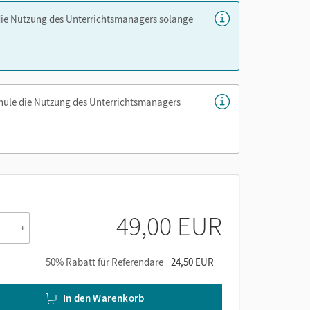
die Nutzung des Unterrichtsmanagers solange
den lateinischen Lesestücken - als PDF und
chule die Nutzung des Unterrichtsmanagers
er die Cornelsen Lernen App.
49,00 EUR
+
50% Rabatt für Referendare
24,50 EUR
In den Warenkorb