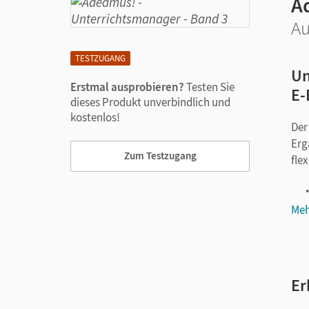
A
Au
TESTZUGANG
Un
Erstmal ausprobieren?
Testen Sie
E-
dieses Produkt unverbindlich und
kostenlos!
Der
Erg
Zum Testzugang
fle
Meh
Er