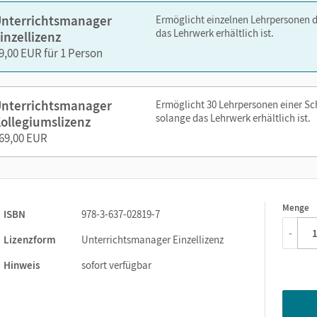
Lateinische Lektionstexte - als PDF und editierbar
nterrichtsmanager
Ermöglicht einzelnen Lehrpersonen 
Wortschatz alphabetisch, nach Lektionen, nach Vorkommen in 
das Lehrwerk erhältlich ist.
inzellizenz
editierbar
9,00 EUR für 1 Person
editierbare Kopiervorlagen
Kurze Wege durch die Lektion
nterrichtsmanager
Ermöglicht 30 Lehrpersonen einer S
solange das Lehrwerk erhältlich ist.
ollegiumslizenz
zen Sie den Unterrichtsmanager auf lernen.cornelsen.de oder üb
69,00 EUR
Menge
1
ISBN
978-3-637-02819-7
-
Lizenzform
Unterrichtsmanager Einzellizenz
Hinweis
sofort verfügbar