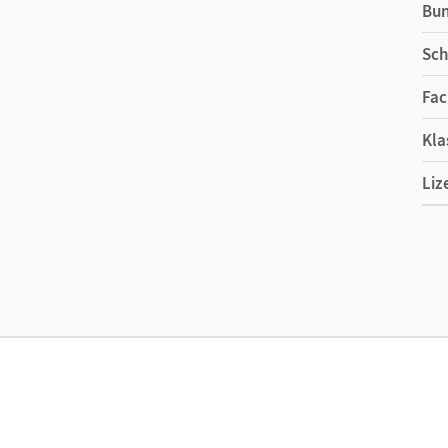
Bu
Sch
Fac
Kla
Liz
Ers
Liz
Ver