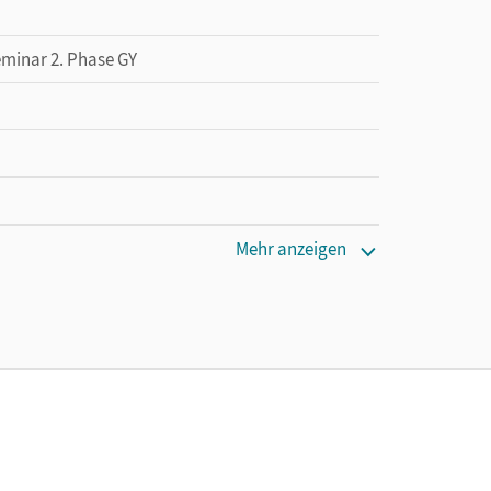
eminar 2. Phase GY
Mehr anzeigen
tzung des Unterrichtsmanagers solange das