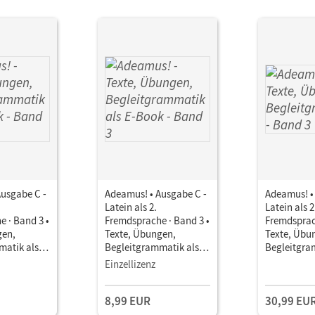
Ausgabe C -
Adeamus! • Ausgabe C -
Adeamus! •
Latein als 2.
Latein als 2
 · Band 3 •
Fremdsprache · Band 3 •
Fremdsprac
gen,
Texte, Übungen,
Texte, Übu
atik als E-
Begleitgrammatik als E-
Begleitgra
Book
Einzellizenz
8,99 EUR
30,99 EU