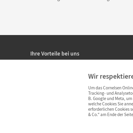
Ihre Vorteile bei uns
20% Prüfnachlass für Lehrkräfte
Wir respektier
Persönliche Angebote für Lehrkräfte
Um das Cornelsen Online
Sicheres Einkaufen mit SSL-Verschlüsselung
Tracking- und Analyseto
B. Google und Meta, um I
Verlängerte
Widerrufsfrist
von 4 Wochen
welche Cookies Sie anne
erforderlichen Cookies 
& Co.“ am Ende der Seite
Schnelle und einfache Retourenabwicklung