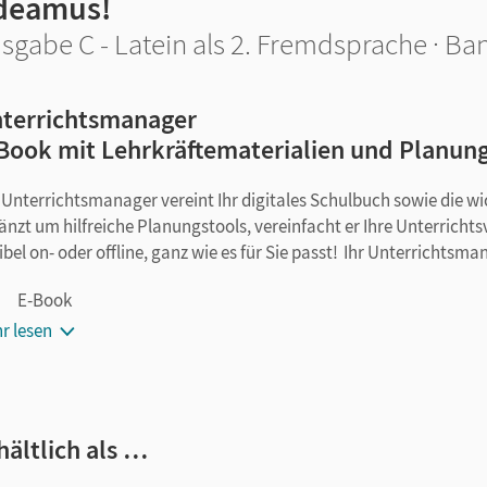
deamus!
sgabe C - Latein als 2. Fremdsprache · Ba
terrichtsmanager
Book mit Lehrkräftematerialien und Planun
 Unterrichtsmanager vereint Ihr digitales Schulbuch sowie die w
änzt um hilfreiche Planungstools, vereinfacht er Ihre Unterricht
xibel on- oder offline, ganz wie es für Sie passt! Ihr Unterrichtsma
E-Book
lektionsgenaue Materialanordnung
r lesen
Schulbuch - Lehrkräftefassung
Differenzierende Fördermaterialien
Handreichungen für den Unterricht
hältlich als …
Lösungen
Übersetzungen - als PDF und editierbar