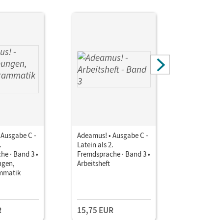
 Ausgabe C -
Adeamus! • Ausgabe C -
Adeamus! 
.
Latein als 2.
Latein als 
he · Band 3 •
Fremdsprache · Band 3 •
Fremdspra
ngen,
Arbeitsheft
Arbeitshef
mmatik
Downloa
(Zusatzma
Einzellize
Ergänzend
59-61/64-
R
15,75 EUR