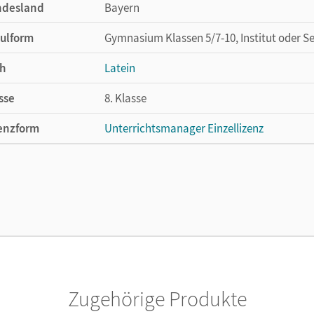
ndesland
Bayern
ulform
Gymnasium Klassen 5/7-10, Institut oder S
h
Latein
sse
8. Klasse
enzform
Unterrichtsmanager Einzellizenz
cheinungsdatum
19.09.2022
enztext
Ermöglicht einzelnen Lehrpersonen die Nu
Lehrwerk erhältlich ist.
lag
Oldenbourg Schulbuchverlag
Zugehörige Produkte