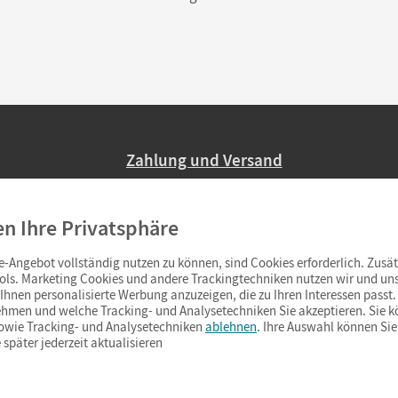
Zahlung und Versand
Nur 2,95 EUR Versandkosten in Deutsc
en Ihre Privatsphäre
Ab 59,– EUR Bestellwert liefern wir ve
(Lieferung in 3–6 Tagen).
-Angebot vollständig nutzen zu können, sind Cookies erforderlich. Zusät
ols. Marketing Cookies und andere Trackingtechniken nutzen wir und uns
hnen personalisierte Werbung anzuzeigen, die zu Ihren Interessen passt. 
hmen und welche Tracking- und Analysetechniken Sie akzeptieren. Sie k
sowie Tracking- und Analysetechniken
ablehnen
. Ihre Auswahl können Sie
 später jederzeit aktualisieren