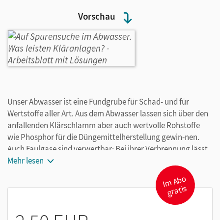
Vorschau
Unser Abwasser ist eine Fundgrube für Schad- und für
Wertstoffe aller Art. Aus dem Abwasser lassen sich über den
anfallenden Klärschlamm aber auch wertvolle Rohstoffe
wie Phosphor für die Düngemittelherstellung gewin-nen.
Auch Faulgase sind verwertbar: Bei ihrer Verbrennung lässt
sich ähnlich wie mit Biogas Energie erzeugen. Im Abwasser
Mehr lesen
lebende Viren, die Bakteriophagen, können multiresistente
I
m
A
b
o
gr
Bakterien vernichten. Der Unterrichtsentwurf soll den
atis
Lernenden bewusst machen, wie sie selbst den
Verschmutzungsgrad des Abwassers minimieren können.
Sie erfahren, welche besonderen Schadstoffe durch