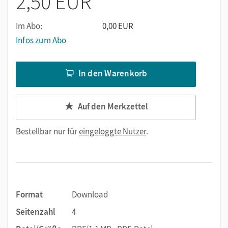
2,50 EUR
umfangreiche Laboruntersuchungen im Abwasser gefunden
werden und welche Probleme diese verursachen können.
Im Abo:
0,00 EUR
Infos zum Abo
In den Warenkorb
Auf den Merkzettel
Bestellbar nur für
eingeloggte Nutzer
.
Format
Download
Seitenzahl
4