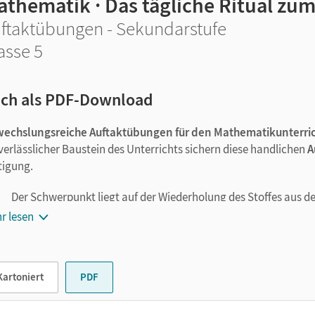
athematik · Das tägliche Ritual zu
ftaktübungen - Sekundarstufe
asse 5
ch als PDF-Download
echslungsreiche Auftaktübungen für den Mathematikunterrich
 verlässlicher Baustein des Unterrichts sichern diese handlichen
A
tigung.
Der Schwerpunkt liegt auf der Wiederholung des Stoffes aus 
Die Übungen folgen einem einfachen Prinzip: präzise Fragen 
r lesen
ermöglichen.
Eine
Leistungsdifferenzierung
mit einem Spektrum von sehr l
enthalten.
Kartoniert
PDF
Einmal eingeführt, kann die Routine dieser "Auftaktübungen" 
werden.