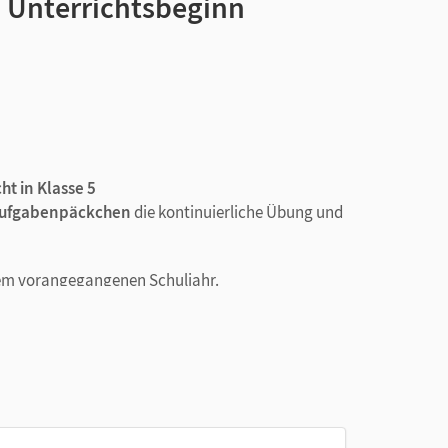
m Unterrichtsbeginn
t in Klasse 5
ufgabenpäckchen
die kontinuierliche Übung und
dem vorangegangenen Schuljahr.
und Aufgaben, die kurze Antworten und Lösungen
eichten bis zu anspruchsvolleren Aufgaben ist
in den folgenden Klassenstufen fortgeführt