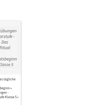
as tägliche
beginn •
ngen -
fe Klasse 5 •