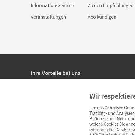
Informationszentren
Zu den Empfehlungen
Veranstaltungen
Abo kündigen
Ihre Vorteile bei uns
20% Prüfnachlass für Lehrkräfte
Wir respektier
Persönliche Angebote für Lehrkräfte
Um das Cornelsen Online
Sicheres Einkaufen mit SSL-Verschlüsselung
Tracking- und Analyseto
B. Google und Meta, um I
Verlängerte
Widerrufsfrist
von 4 Wochen
welche Cookies Sie anne
erforderlichen Cookies 
& Co.“ am Ende der Seite