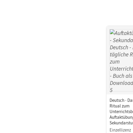
Deutsch · Da
Ritual zum
Unterrichtsb
Auftaktübun
Sekundarstuf
Buch als PD
Einzellizenz