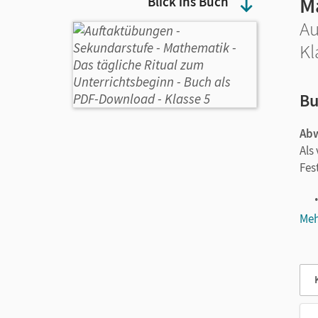
M
Blick ins Buch
Au
Kl
Bu
Abw
Als
Fes
Meh