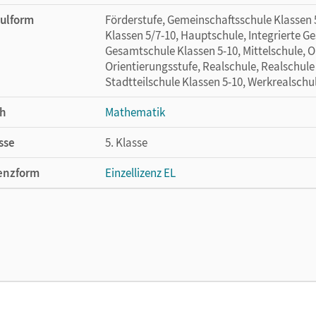
ulform
Förderstufe, Gemeinschaftsschule Klassen
Klassen 5/7-10, Hauptschule, Integrierte G
Gesamtschule Klassen 5-10, Mittelschule, O
Orientierungsstufe, Realschule, Realschule
Stadtteilschule Klassen 5-10, Werkrealschu
h
Mathematik
sse
5. Klasse
enzform
Einzellizenz EL
cheinungsdatum
05.05.2023
lag
Cornelsen Pädagogik
or/-in
Wilke, Doreen