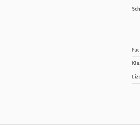
Sch
Fac
Kla
Liz
Ers
Ver
Aut