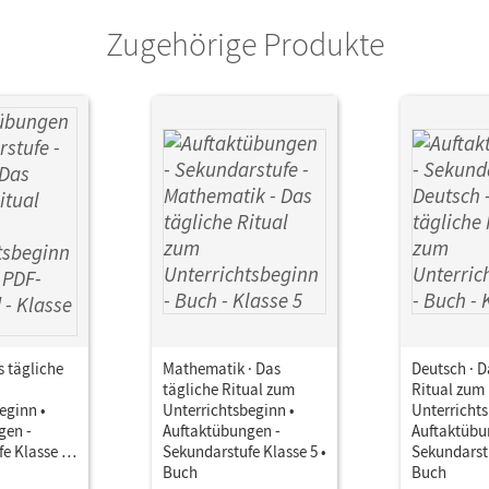
Zugehörige Produkte
s tägliche
Mathematik · Das
Deutsch · D
tägliche Ritual zum
Ritual zum
eginn •
Unterrichtsbeginn •
Unterrichts
gen -
Auftaktübungen -
Auftaktübu
e Klasse 5 •
Sekundarstufe Klasse 5 •
Sekundarstu
F-Download
Buch
Buch