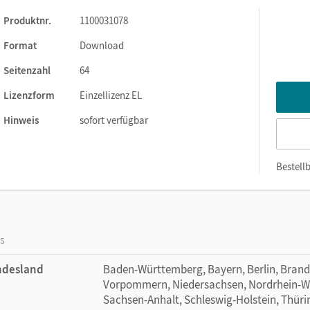
Produktnr.
1100031078
 Band richtet sich an Mathematik-Lehrkräfte, Quereinsteiger/-inn
üler/-innen im Homeschooling.
Format
Download
Seitenzahl
64
Lizenzform
Einzellizenz EL
Hinweis
sofort verfügbar
Bestellb
os
ndesland
Baden-Württemberg, Bayern, Berlin, Bran
Vorpommern, Niedersachsen, Nordrhein-Wes
Sachsen-Anhalt, Schleswig-Holstein, Thür