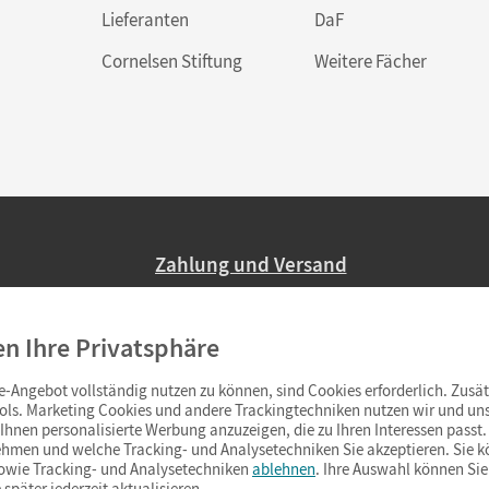
Lieferanten
DaF
Cornelsen Stiftung
Weitere Fächer
Zahlung und Versand
Nur 2,95 EUR Versandkosten in Deutsc
en Ihre Privatsphäre
Ab 59,– EUR Bestellwert liefern wir ve
(Lieferung in 3–6 Tagen).
-Angebot vollständig nutzen zu können, sind Cookies erforderlich. Zusät
ols. Marketing Cookies und andere Trackingtechniken nutzen wir und uns
hnen personalisierte Werbung anzuzeigen, die zu Ihren Interessen passt. 
hmen und welche Tracking- und Analysetechniken Sie akzeptieren. Sie k
sowie Tracking- und Analysetechniken
ablehnen
. Ihre Auswahl können Sie
 später jederzeit aktualisieren