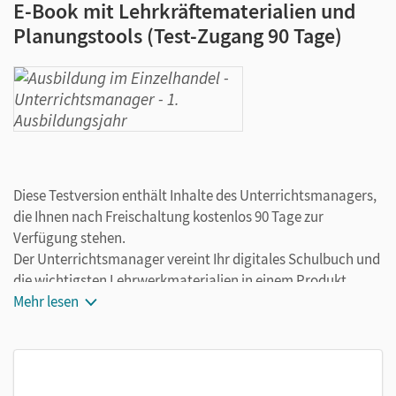
E-Book mit Lehrkräftematerialien und
Planungstools (Test-Zugang 90 Tage)
Diese Testversion enthält Inhalte des Unterrichtsmanagers,
die Ihnen nach Freischaltung kostenlos 90 Tage zur
Verfügung stehen.
Der Unterrichtsmanager vereint Ihr digitales Schulbuch und
die wichtigsten Lehrwerkmaterialien in einem Produkt.
Ergänzt um hilfreiche Planungstools, vereinfacht er Ihre
Mehr lesen
Unterrichtsvorbereitung enorm.