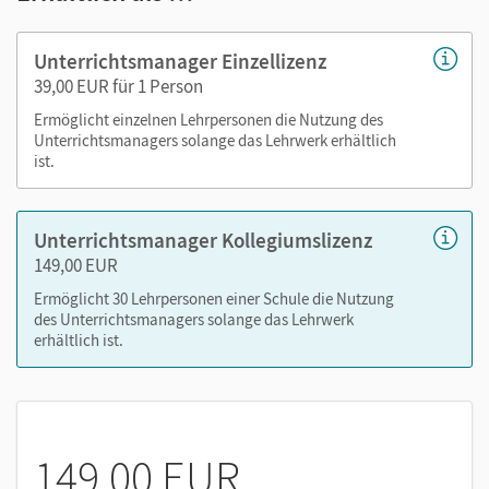
Advance Organizer zu jedem Lernfeld
Leitfragen zur Texterschließung der Fachkundeinhalte
Unterrichtsmanager Einzellizenz
Zusätzliche Lernsituationen, die auf das WWS E.V.A.
39,00 EUR für 1 Person
zugeschnitten sind
Ermöglicht einzelnen Lehrpersonen die Nutzung des
Animierte Lernvideos zu betriebswirtschaftlichen
Unterrichtsmanagers solange das Lehrwerk erhältlich
Kernthemen
ist.
Schulungsfilm
Unterrichtsmanager Kollegiumslizenz
Nutzen Sie den Unterrichtsmanager auf lernen.cornelsen.de
149,00 EUR
oder über die Cornelsen Lernen App.
Ermöglicht 30 Lehrpersonen einer Schule die Nutzung
des Unterrichtsmanagers solange das Lehrwerk
erhältlich ist.
149,00 EUR