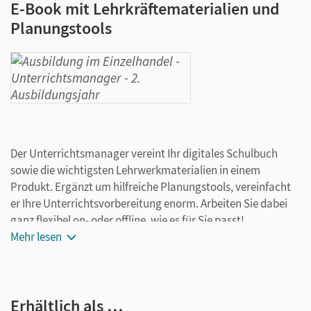
E-Book mit Lehrkräftematerialien und
Planungstools
Der Unterrichtsmanager vereint Ihr digitales Schulbuch
sowie die wichtigsten Lehrwerkmaterialien in einem
Produkt. Ergänzt um hilfreiche Planungstools, vereinfacht
er Ihre Unterrichtsvorbereitung enorm. Arbeiten Sie dabei
ganz flexibel on- oder offline, wie es für Sie passt!
Ihr Unterrichtsmanager enthält:
Mehr lesen
E-Book
Digitale Handreichung (mit Lösungen zur Fachkunde
Erhältlich als …
und zum Arbeitsbuch))