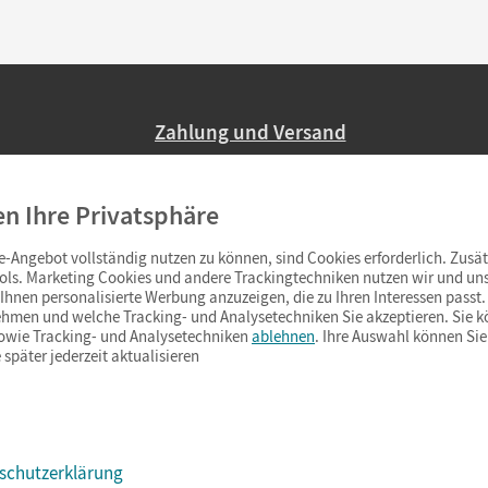
Zahlung und Versand
Nur 2,95 EUR Versandkosten in Deutsc
en Ihre Privatsphäre
Ab 59,– EUR Bestellwert liefern wir ve
(Lieferung in 3–6 Tagen).
-Angebot vollständig nutzen zu können, sind Cookies erforderlich. Zusät
ols. Marketing Cookies und andere Trackingtechniken nutzen wir und uns
hnen personalisierte Werbung anzuzeigen, die zu Ihren Interessen passt. 
hmen und welche Tracking- und Analysetechniken Sie akzeptieren. Sie k
sowie Tracking- und Analysetechniken
ablehnen
. Ihre Auswahl können Sie
 später jederzeit aktualisieren
schutzerklärung
s & Co.