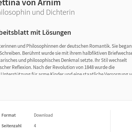
ettina von Arnim
ilosophin und Dichterin
beitsblatt mit Lösungen
hterinnen und Philosophinnen der deutschen Romantik. Sie bega
Schreiben. Berühmt wurde sie mit ihrem halbfiktiven Briefwechse
erarisches und philosophisches Denkmal setzte. Ihr Stil wechselt
cher Reflexion. Nach der Revolution von 1848 wurde die
he Unterstützung für arme Kinder und eine staatliche Versorgung 
sich die Lernenden mit der Frage auseinander, welche Gedanken d
Format
Download
Seitenzahl
4