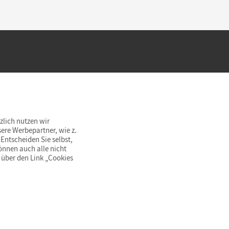
hland beim Kauf im Cornelsen Onlineshop.
rsandkostenfrei innerhalb Deutschlands
zlich nutzen wir
ere Werbepartner, wie z.
Entscheiden Sie selbst,
önnen auch alle nicht
 über den Link „Cookies
© Cornelsen Verlag 2026