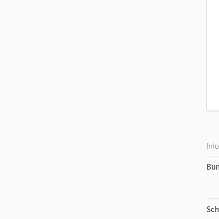
Inf
Bu
Sch