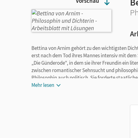
B
Vorschau
Ph
Ar
Bettina von Arnim gehört zu den wichtigsten Dic
erst nach dem Tod ihres Mannes intensiv mit dem 
„Die Günderode“, in dem sie ihrer Freundin ein lit
zwischen romantischer Sehnsucht und philosophis
Philosophin auch politisch. Sie forderte staatlic
hilflosen Menschen. In diesem Arbeitslatt setzen 
Mehr lesen
Philosophin heute noch aktuell sind.