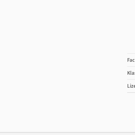
Fac
Kla
Liz
Ers
Ver