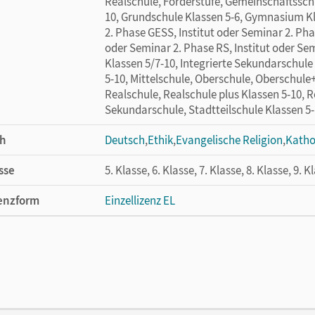
Realschule, Förderstufe, Gemeinschaftssch
10, Grundschule Klassen 5-6, Gymnasium Kl
2. Phase GESS, Institut oder Seminar 2. Phas
oder Seminar 2. Phase RS, Institut oder Se
Klassen 5/7-10, Integrierte Sekundarschul
5-10, Mittelschule, Oberschule, Oberschule+
Realschule, Realschule plus Klassen 5-10, 
Sekundarschule, Stadtteilschule Klassen 5
h
Deutsch
,
Ethik
,
Evangelische Religion
,
Katho
sse
5. Klasse, 6. Klasse, 7. Klasse, 8. Klasse, 9. K
enzform
Einzellizenz EL
cheinungsdatum
31.01.2025
lag
Cornelsen Verlag