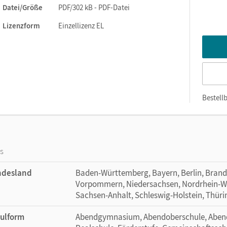
Datei/Größe
PDF/302 kB - PDF-Datei
Lizenzform
Einzellizenz EL
Bestellb
os
ndesland
Baden-Württemberg, Bayern, Berlin, Bran
Vorpommern, Niedersachsen, Nordrhein-Wes
Sachsen-Anhalt, Schleswig-Holstein, Thür
ulform
Abendgymnasium, Abendoberschule, Abendr