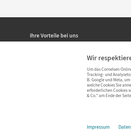
Ihre Vorteile bei uns
20% Prüfnachlass für Lehrkräfte
Wir respektier
Persönliche Angebote für Lehrkräfte
Um das Cornelsen Online
Sicheres Einkaufen mit SSL-Verschlüsselung
Tracking- und Analyseto
B. Google und Meta, um I
Verlängerte
Widerrufsfrist
von 4 Wochen
welche Cookies Sie anne
erforderlichen Cookies 
& Co.“ am Ende der Seite
Schnelle und einfache Retourenabwicklung
Impressum
Daten
Impressum
AGB
Datenschutz
Barrierefreiheit
Cookie