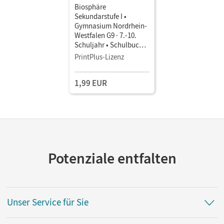
Biosphäre
Sekundarstufe I •
Gymnasium Nordrhein-
Westfalen G9 · 7.-10.
Schuljahr • Schulbuch
als E-Book
PrintPlus-Lizenz
1,99 EUR
Potenziale entfalten
Unser Service für Sie