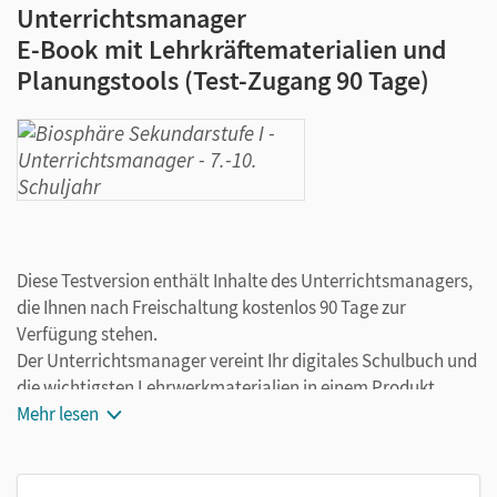
Unterrichtsmanager
E-Book mit Lehrkräftematerialien und
Planungstools (Test-Zugang 90 Tage)
Diese Testversion enthält Inhalte des Unterrichtsmanagers,
die Ihnen nach Freischaltung kostenlos 90 Tage zur
Verfügung stehen.
Der Unterrichtsmanager vereint Ihr digitales Schulbuch und
die wichtigsten Lehrwerkmaterialien in einem Produkt.
Ergänzt um hilfreiche Planungstools, vereinfacht er Ihre
Mehr lesen
Unterrichtsvorbereitung enorm.