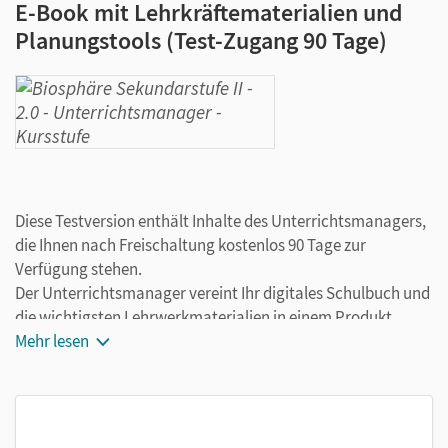
E-Book mit Lehrkräftematerialien und
Planungstools (Test-Zugang 90 Tage)
Diese Testversion enthält Inhalte des Unterrichtsmanagers,
die Ihnen nach Freischaltung kostenlos 90 Tage zur
Verfügung stehen.
Der Unterrichtsmanager vereint Ihr digitales Schulbuch und
die wichtigsten Lehrwerkmaterialien in einem Produkt.
Ergänzt um hilfreiche Planungstools, vereinfacht er Ihre
Mehr lesen
Unterrichtsvorbereitung enorm.