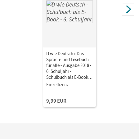
D wie Deutsch • Das
Sprach- und Lesebuch
für alle - Ausgabe 2018 ·
6. Schuljahr •
Schulbuch als E-Book
Mit Medien
Einzellizenz
9,99 EUR