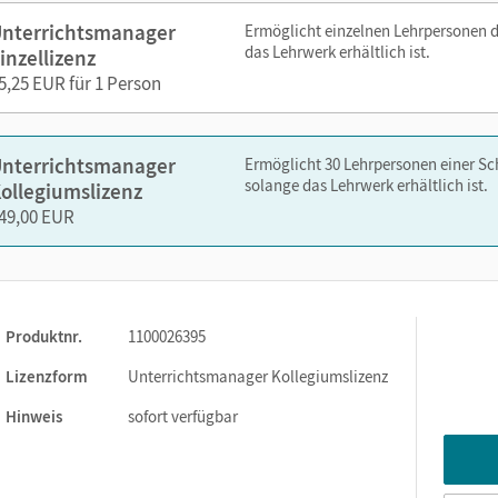
nterrichtsmanager
Ermöglicht einzelnen Lehrpersonen 
das Lehrwerk erhältlich ist.
inzellizenz
5,25 EUR für 1 Person
altung des E-Books auf
mein.cornelsen.de
.
ttform Lernen.Cornelsen (mit neuen Features) aktivieren:
nterrichtsmanager
Ermöglicht 30 Lehrpersonen einer S
solange das Lehrwerk erhältlich ist.
ollegiumslizenz
49,00 EUR
Produktnr.
1100026395
Lizenzform
Unterrichtsmanager Kollegiumslizenz
Hinweis
sofort verfügbar