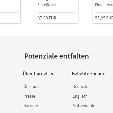
gePlayer-
Mit Medien
Book mit
Einzellizenz
Einzellizen
Lehrkräftem
und Planun
37,99 EUR
55,25 EU
Potenziale entfalten
Über Cornelsen
Beliebte Fächer
Über uns
Deutsch
Presse
Englisch
Karriere
Mathematik