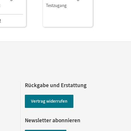
Book mit
Unterrich
z
Testzugang
aterialien
Lehrkräftematerialien
gstools
und Planungstools
R
21,50 E
(Test-Zugang 90 Tage)
Rückgabe und Erstattung
Vertrag widerrufen
Newsletter abonnieren