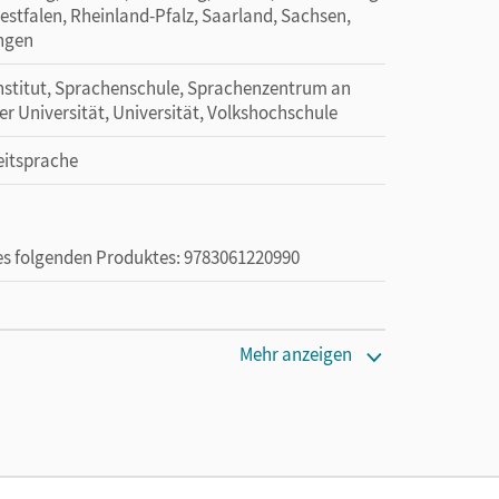
tfalen, Rheinland-Pfalz, Saarland, Sachsen,
ingen
nstitut, Sprachenschule, Sprachenzentrum an
r Universität, Universität, Volkshochschule
eitsprache
des folgenden Produktes: 9783061220990
die Nutzung des Unterrichtsmanagers solange das
Mehr anzeigen