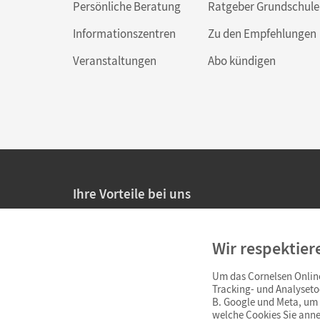
Persönliche Beratung
Ratgeber Grundschule
Informationszentren
Zu den Empfehlungen
Veranstaltungen
Abo kündigen
Ihre Vorteile bei uns
20% Prüfnachlass für Lehrkräfte
Wir respektier
Persönliche Angebote für Lehrkräfte
Um das Cornelsen Online
Sicheres Einkaufen mit SSL-Verschlüsselung
Tracking- und Analyseto
B. Google und Meta, um I
Verlängerte
Widerrufsfrist
von 4 Wochen
welche Cookies Sie anne