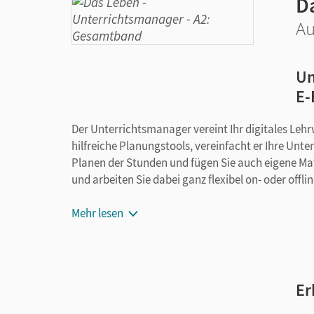
D
Au
Un
E-
Der Unterrichtsmanager vereint Ihr digitales Leh
hilfreiche Planungstools, vereinfacht er Ihre Unt
Planen der Stunden und fügen Sie auch eigene Mater
und arbeiten Sie dabei ganz flexibel on- oder offli
E-Book mit seitengenauer Materialanordnu
Mehr lesen
Handreichungen
Audios
Videos
Lösungen
Er
Arbeitsblätter und Kopiervorlagen