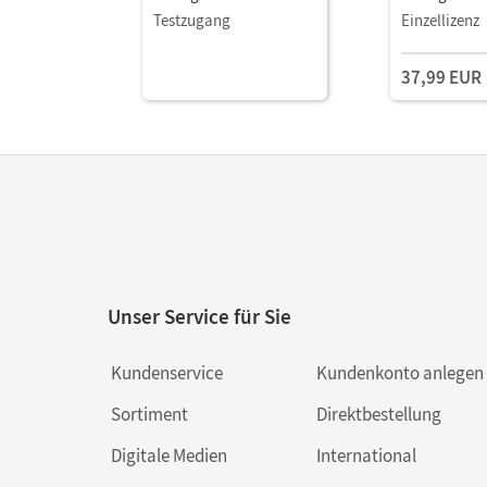
Mit Medien
Book und Pa
Testzugang
Einzellizenz
App
37,99 EUR
Unser Service für Sie
Kundenservice
Kundenkonto anlegen
Sortiment
Direktbestellung
Digitale Medien
International