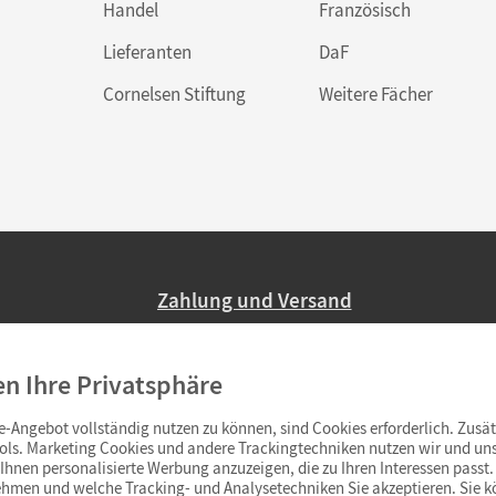
Handel
Französisch
Lieferanten
DaF
Cornelsen Stiftung
Weitere Fächer
Zahlung und Versand
Nur 2,95 EUR Versandkosten in Deutsc
en Ihre Privatsphäre
Ab 59,– EUR Bestellwert liefern wir ve
(Lieferung in 3–6 Tagen).
-Angebot vollständig nutzen zu können, sind Cookies erforderlich. Zusät
ols. Marketing Cookies und andere Trackingtechniken nutzen wir und uns
hnen personalisierte Werbung anzuzeigen, die zu Ihren Interessen passt. 
hmen und welche Tracking- und Analysetechniken Sie akzeptieren. Sie k