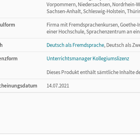
Vorpommern, Niedersachsen, Nordrhein-Wes
Sachsen-Anhalt, Schleswig-Holstein, Thür
ulform
Firma mit Fremdsprachenkursen, Goethe-I
einer Hochschule, Sprachenzentrum an eine
h
Deutsch als Fremdsprache
, Deutsch als Zw
enzform
Unterrichtsmanager Kollegiumslizenz
Dieses Produkt enthält sämtliche Inhalte 
cheinungsdatum
14.07.2021
enztext
Ermöglicht 30 Lehrpersonen einer Schule 
Lehrwerk erhältlich ist.
lag
Cornelsen Verlag
ausgeber/-in
Funk, Hermann; Kuhn, Christina