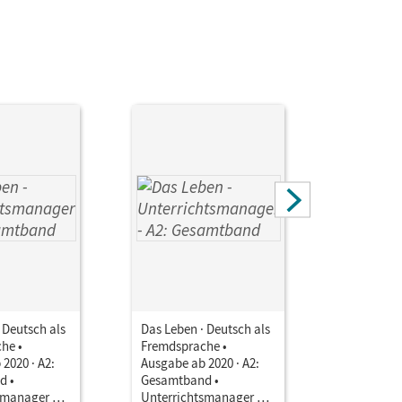
 Deutsch als
Das Leben · Deutsch als
Das Leben 
he •
Fremdsprache •
Fremdspra
2020 · A2:
Ausgabe ab 2020 · A2:
Ausgabe ab
d •
Gesamtband •
Gesamtba
smanager E-
Unterrichtsmanager E-
Handreich