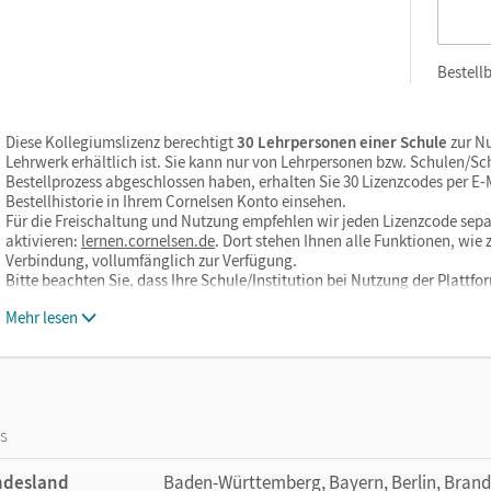
Bestellb
Diese Kollegiumslizenz berechtigt
30 Lehrpersonen einer Schule
zur Nu
Lehrwerk erhältlich ist. Sie kann nur von Lehrpersonen bzw. Schulen/S
Bestellprozess abgeschlossen haben, erhalten Sie 30 Lizenzcodes per E-Ma
Bestellhistorie in Ihrem Cornelsen Konto einsehen.
Für die Freischaltung und Nutzung empfehlen wir jeden Lizenzcode sepa
aktivieren:
lernen.cornelsen.de
. Dort stehen Ihnen alle Funktionen, wi
Verbindung, vollumfänglich zur Verfügung.
Bitte beachten Sie, dass Ihre Schule/Institution bei Nutzung der Plattf
Mehr lesen
os
ndesland
Baden-Württemberg, Bayern, Berlin, Bran