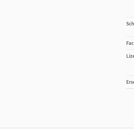
Sch
Fac
Liz
Ers
Liz
Ver
Her