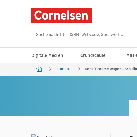
Suche nach Titel, ISBN, Webcode, Stichwort...
Digitale Medien
Grundschule
Mitt
Produkte
Denk(t)räume wagen - Schulbuc