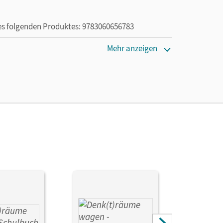
des folgenden Produktes: 9783060656783
Mehr anzeigen
en oder Privatpersonen, die nur mit dem E-Book