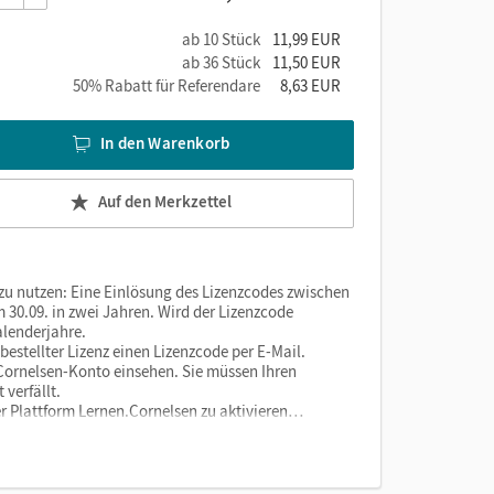
ab 10 Stück
11,99 EUR
ab 36 Stück
11,50 EUR
50% Rabatt für Referendare
8,63 EUR
In den Warenkorb
Auf den Merkzettel
 zu nutzen: Eine Einlösung des Lizenzcodes zwischen
 30.09. in zwei Jahren. Wird der Lizenzcode
alenderjahre.
estellter Lizenz einen Lizenzcode per E-Mail.
m Cornelsen-Konto einsehen. Sie müssen Ihren
verfällt.
er Plattform Lernen.Cornelsen zu aktivieren…