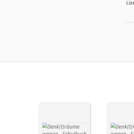
Liz
Ers
Liz
Ver