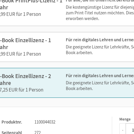
-Book PrintPlus-Lizenz - 1
ahr
Die kostengünstige Lizenz für diejen
zum Print-Titel nutzen möchten. Dies
,99 EUR für 1 Person
erworben werden.
-Book Einzellizenz - 1
Für rein digitales Lehren und Lerne
ahr
Die geeignete Lizenz für Lehrkräfte, 
Book arbeiten.
,99 EUR für 1 Person
-Book Einzellizenz - 2
Für rein digitales Lehren und Lerne
ahre
Die geeignete Lizenz für Lehrkräfte, 
Book arbeiten.
7,25 EUR für 1 Person
Menge
1
Produktnr.
1100044032
-
Seitenzahl
272