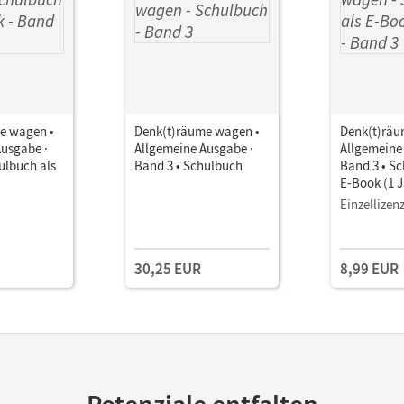
e wagen •
Denk(t)räume wagen •
Denk(t)räu
Ausgabe ·
Allgemeine Ausgabe ·
Allgemeine
ulbuch als
Band 3 • Schulbuch
Band 3 • Sc
E-Book (1 J
Einzellizen
30,25 EUR
8,99 EUR
Potenziale entfalten