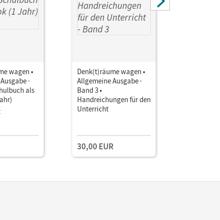
me wagen •
Denk(t)räume wagen •
Denk(t)rä
 Ausgabe ·
Allgemeine Ausgabe ·
Allgemein
hulbuch als
Band 3 •
Band 3 •
ahr)
Handreichungen für den
Handreich
Unterricht
Unterricht
z
Downloa
Einzellize
30,00 EUR
30,00 E