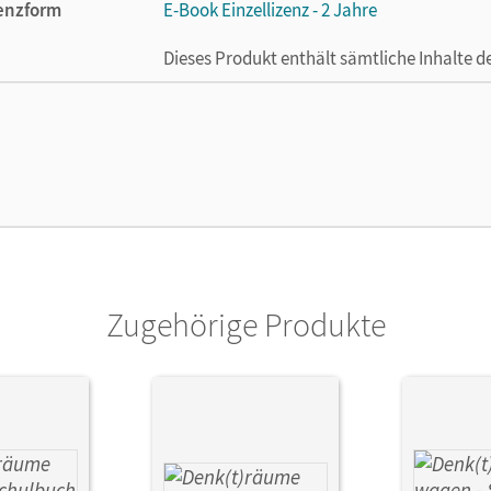
enzform
E-Book Einzellizenz - 2 Jahre
Dieses Produkt enthält sämtliche Inhalte 
cheinungsdatum
02.03.2026
enztext
Die geeignete Lizenz für Lehrkräfte, Schul
arbeiten.
lag
Cornelsen Verlag
Zugehörige Produkte