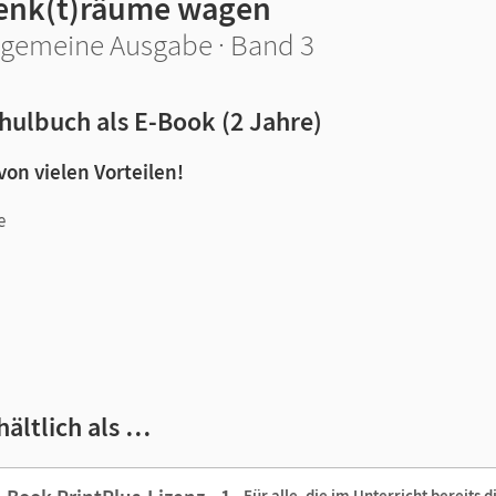
enk(t)räume wagen
lgemeine Ausgabe · Band 3
hulbuch als E-Book (2 Jahre)
 von vielen Vorteilen!
e
n und Lernen:
hältlich als …
Für alle, die im Unterricht bereits