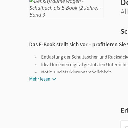
D
Al
Sc
Das E-Book stellt sich vor – profitieren Sie
Entlastung der Schultaschen und Rucksäck
Ideal für einen digital gestützten Unterricht
Notiz- und Markierungsmöglichkeit
Mehr lesen
Jederzeit unkompliziert verfügbar
Viele digitale Funktionen unterstützen das Lehre
Notizen erstellen
Er
Markierungen setzen
Text ergänzen