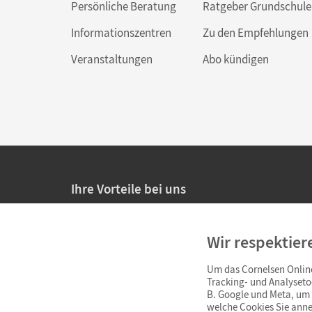
Persönliche Beratung
Ratgeber Grundschule
Informationszentren
Zu den Empfehlungen
Veranstaltungen
Abo kündigen
Ihre Vorteile bei uns
20% Prüfnachlass für Lehrkräfte
Wir respektier
Persönliche Angebote für Lehrkräfte
Um das Cornelsen Online
Sicheres Einkaufen mit SSL-Verschlüsselung
Tracking- und Analyseto
B. Google und Meta, um I
Verlängerte
Widerrufsfrist
von 4 Wochen
welche Cookies Sie anne