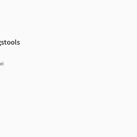
gstools
ei