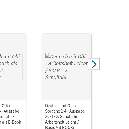
 Olli •
Deutsch mit Olli •
Deutsch mi
4 - Ausgabe
Sprache 2-4 - Ausgabe
Sprache 2
huljahr •
2021 · 2. Schuljahr •
2021 · 2. S
 als E-Book
Arbeitsheft Leicht /
Arbeitshef
Basis Mit BOOKii-
Mit BOOKi