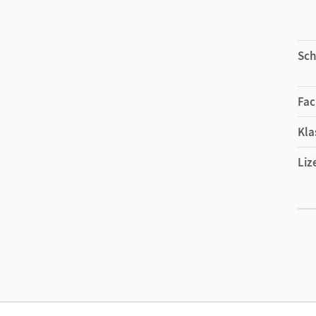
Sch
Fac
Kla
Liz
Ers
Liz
Ver