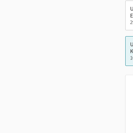
Wörterliste
U
E
Nutzen Sie den Unterrichtsmanager auf lernen.cor
2
U
K
1