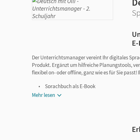
De
Sp
Un
E-
Der Unterrichtsmanager vereint Ihr digitales Spr
Produkt. Ergänzt um hilfreiche Planungstools, ver
flexibel on- oder offline, ganz wie es für Sie pass
Sprachbuch als E-Book
Konzeptbeschreibung
Mehr lesen
didaktische Hinweise zu Sprachbuch und L
Differenzierte Kopiervorlagen als PDF und 
Kopiervorlagen zur Beobachtungsdokumen
Er
Lösungen zu den Arbeitsheften und Kopierv
Strategiefilme und Hörspiele aus der BuchT