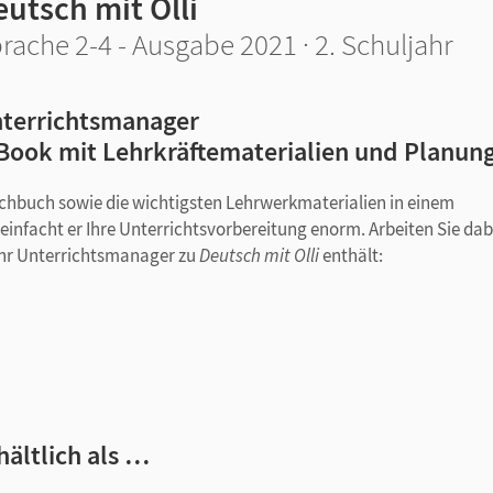
utsch mit Olli
rache 2-4 - Ausgabe 2021 · 2. Schuljahr
terrichtsmanager
Book mit Lehrkräftematerialien und Planun
achbuch sowie die wichtigsten Lehrwerkmaterialien in einem
einfacht er Ihre Unterrichtsvorbereitung enorm. Arbeiten Sie dab
t! Ihr Unterrichtsmanager zu
Deutsch mit Olli
enthält:
esebuch
im editierbaren Word-Format
tation
hältlich als …
orlagen
aucher-App - innerhalb der Anwendung online und offline nutzbar