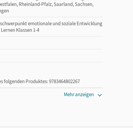
tfalen, Rheinland-Pfalz, Saarland, Sachsen,
ingen
erschwerpunkt emotionale und soziale Entwicklung
 Lernen Klassen 1-4
des folgenden Produktes: 9783464802267
Mehr anzeigen
die Nutzung des Unterrichtsmanagers solange das