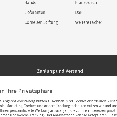
Handel
Französisch
Lieferanten
DaF
Cornelsen Stiftung
Weitere Fächer
Zahlung und Versand
Nur 2,95 EUR Versandkosten in Deutsc
en Ihre Privatsphäre
Ab 59,– EUR Bestellwert liefern wir ve
(Lieferung in 3–6 Tagen).
-Angebot vollständig nutzen zu können, sind Cookies erforderlich. Zusät
ols. Marketing Cookies und andere Trackingtechniken nutzen wir und uns
hnen personalisierte Werbung anzuzeigen, die zu Ihren Interessen passt. 
hmen und welche Tracking- und Analysetechniken Sie akzeptieren. Sie k