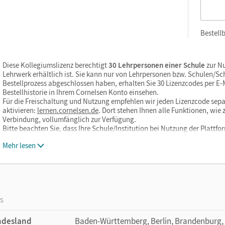
Bestellb
Diese Kollegiumslizenz berechtigt
30 Lehrpersonen einer Schule
zur Nu
Lehrwerk erhältlich ist. Sie kann nur von Lehrpersonen bzw. Schulen/S
Bestellprozess abgeschlossen haben, erhalten Sie 30 Lizenzcodes per E-Ma
Bestellhistorie in Ihrem Cornelsen Konto einsehen.
Für die Freischaltung und Nutzung empfehlen wir jeden Lizenzcode sepa
aktivieren:
lernen.cornelsen.de
. Dort stehen Ihnen alle Funktionen, wi
Verbindung, vollumfänglich zur Verfügung.
Bitte beachten Sie, dass Ihre Schule/Institution bei Nutzung der Plattf
Mehr lesen
os
ndesland
Baden-Württemberg, Berlin, Brandenburg,