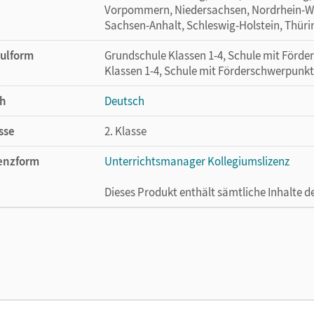
Vorpommern, Niedersachsen, Nordrhein-Wes
Sachsen-Anhalt, Schleswig-Holstein, Thür
ulform
Grundschule Klassen 1-4, Schule mit Förd
Klassen 1-4, Schule mit Förderschwerpunkt
h
Deutsch
sse
2. Klasse
enzform
Unterrichtsmanager Kollegiumslizenz
Dieses Produkt enthält sämtliche Inhalte 
cheinungsdatum
20.04.2022
enztext
Ermöglicht 30 Lehrpersonen einer Schule 
Lehrwerk erhältlich ist.
lag
Cornelsen Verlag