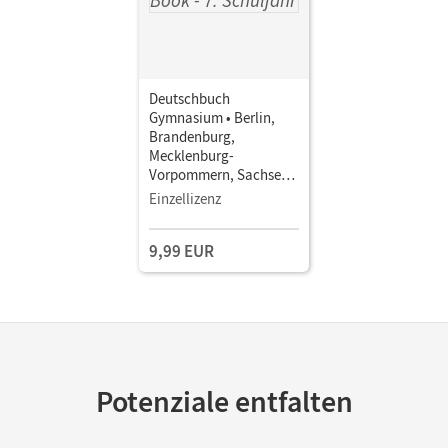
Deutschbuch
Gymnasium • Berlin,
Brandenburg,
Mecklenburg-
Vorpommern, Sachsen,
Sachsen-Anhalt und
Einzellizenz
Thüringen - Ausgabe
2019 · 7. Schuljahr •
9,99 EUR
Schulbuch als E-Book
Mit Medien
Potenziale entfalten