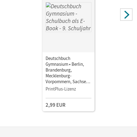
Deutschbuch
Gymnasium • Berlin,
Brandenburg,
Mecklenburg-
Vorpommern, Sachsen,
Sachsen-Anhalt und
PrintPlus-Lizenz
Thüringen - Ausgabe
2019 · 9. Schuljahr •
2,99 EUR
Schulbuch als E-Book
Mit Medien