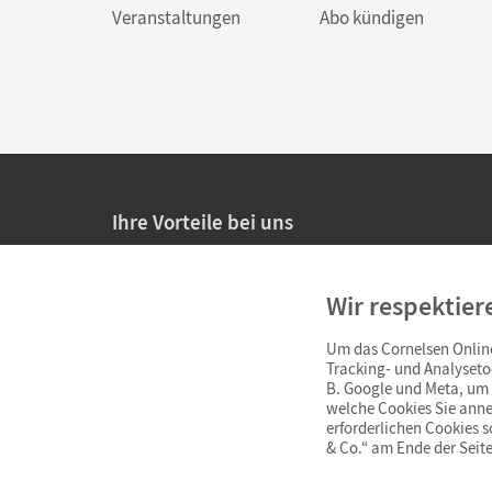
Veranstaltungen
Abo kündigen
Ihre Vorteile bei uns
20% Prüfnachlass für Lehrkräfte
Wir respektier
Persönliche Angebote für Lehrkräfte
Um das Cornelsen Online
Sicheres Einkaufen mit SSL-Verschlüsselung
Tracking- und Analyseto
B. Google und Meta, um I
Verlängerte
Widerrufsfrist
von 4 Wochen
welche Cookies Sie anne
erforderlichen Cookies 
& Co.“ am Ende der Seite
Schnelle und einfache Retourenabwicklung