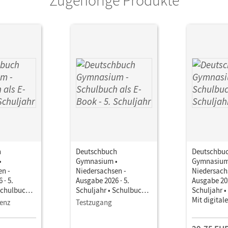
h
Deutschbuch
Deutschbu
•
Gymnasium •
Gymnasium
en -
Niedersachsen -
Niedersach
 · 5.
Ausgabe 2026 · 5.
Ausgabe 202
Schulbuch
Schuljahr • Schulbuch
Schuljahr 
it Medien
als E-Book Mit Medien
Mit digital
zenz
Testzugang