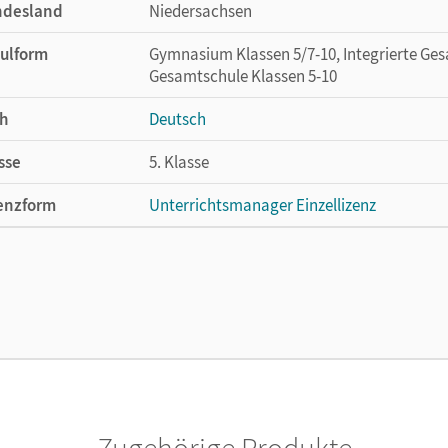
ndesland
Niedersachsen
ulform
Gymnasium Klassen 5/7-10, Integrierte Ges
Gesamtschule Klassen 5-10
h
Deutsch
sse
5. Klasse
enzform
Unterrichtsmanager Einzellizenz
cheinungsdatum
03.07.2026
enztext
Ermöglicht einzelnen Lehrpersonen die Nu
Lehrwerk erhältlich ist.
lag
Cornelsen Verlag
or/-in
Wagener, Andrea; Schneider, Frank; Graf, Ing
Mohr, Deborah; Nazlier, Marie; Fischer, Chri
Zugehörige Produkte
Patricia; Schwarz, Christian