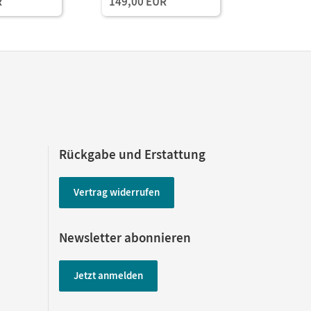
R
149,00 EUR
und Planungstools
und Planu
(Test-Zug
Rückgabe und Erstattung
Vertrag widerrufen
Newsletter abonnieren
Jetzt anmelden