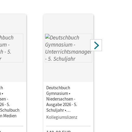
ch
Deutschbuch
Deutschb
 •
Gymnasium •
Gymnasiu
sen -
Niedersachsen -
Niedersac
6 · 5.
Ausgabe 2026 · 5.
Ausgabe 20
• Schulbuch
Schuljahr •
Schuljahr 
en Medien
Unterrichtsmanager E-
Unterrich
Kollegiumslizenz
Testzuga
Book mit
Book mit
Lehrkräftematerialien
Lehrkräft