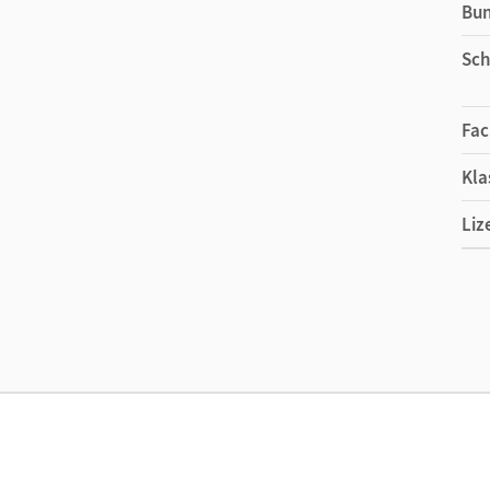
Bu
Sch
Fac
Kla
Liz
Ers
Liz
Ver
Aut