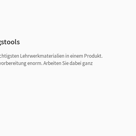
gstools
ichtigsten Lehrwerkmaterialien in einem Produkt.
svorbereitung enorm. Arbeiten Sie dabei ganz
ie Hörtexten und Orientierungswissen
Schulbuchs
e-Karten sowie Aufgaben zum Weiterarbeiten für