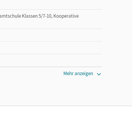
amtschule Klassen 5/7-10, Kooperative
Mehr anzeigen
tzung des Unterrichtsmanagers solange das
a; Herold, Robert; Will, Robert; Rühle, Christian;
stoph; Kroesen, Stephanie; Boes, Julia; Heilig,