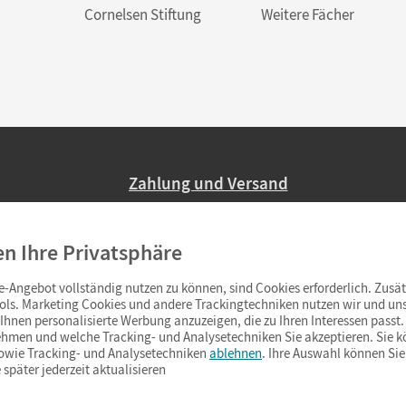
Cornelsen Stiftung
Weitere Fächer
Zahlung und Versand
Nur 2,95 EUR Versandkosten in Deutsc
en Ihre Privatsphäre
Ab 59,– EUR Bestellwert liefern wir ve
(Lieferung in 3–6 Tagen).
-Angebot vollständig nutzen zu können, sind Cookies erforderlich. Zusät
ols. Marketing Cookies und andere Trackingtechniken nutzen wir und uns
hnen personalisierte Werbung anzuzeigen, die zu Ihren Interessen passt. 
hmen und welche Tracking- und Analysetechniken Sie akzeptieren. Sie k
sowie Tracking- und Analysetechniken
ablehnen
. Ihre Auswahl können Sie
 später jederzeit aktualisieren