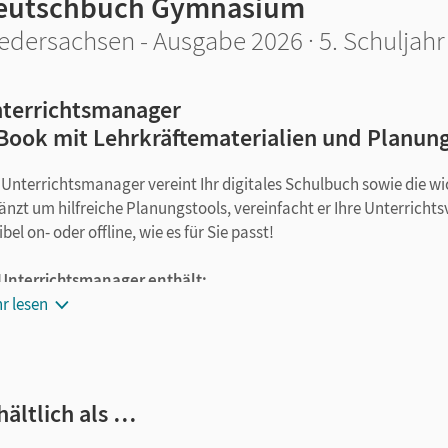
eutschbuch Gymnasium
edersachsen - Ausgabe 2026 · 5. Schuljahr
terrichtsmanager
Book mit Lehrkräftematerialien und Planun
 Unterrichtsmanager vereint Ihr digitales Schulbuch sowie die w
änzt um hilfreiche Planungstools, vereinfacht er Ihre Unterricht
ibel on- oder offline, wie es für Sie passt!
 Unterrichtsmanager enthält:
r lesen
E-Book
mit Erklärfilmen, interaktiven Übungen und Tests sow
Handreichungen mit seitengenauer Materialanordnung
Konzeption und Kompetenzübersicht zu jedem Kapitel
Didaktischer Kommentar mit
Lösungen
zu den Aufgaben des 
hältlich als …
Kopiervorlagen
„Fordern und fördern“ mit Lösungen und Hilf