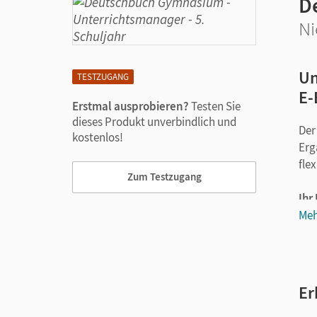
D
Ni
Un
TESTZUGANG
E-
Erstmal ausprobieren?
Testen Sie
dieses Produkt unverbindlich und
Der
kostenlos!
Erg
flex
Zum Testzugang
Ihr
Meh
Er