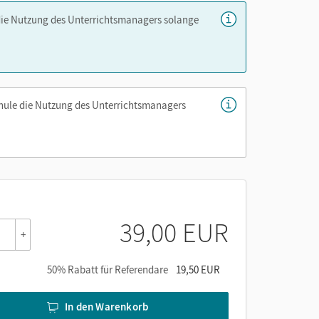
die Nutzung des Unterrichtsmanagers solange
nd Erwartungshorizonten
 ungeübte Leserinnen und Leser
 mit Lösungshinweisen
chule die Nutzung des Unterrichtsmanagers
Unterstützung aus dem Schulbuchkontext zur
er die Cornelsen Lernen App.
39,00 EUR
+
50% Rabatt für Referendare
19,50 EUR
In den Warenkorb