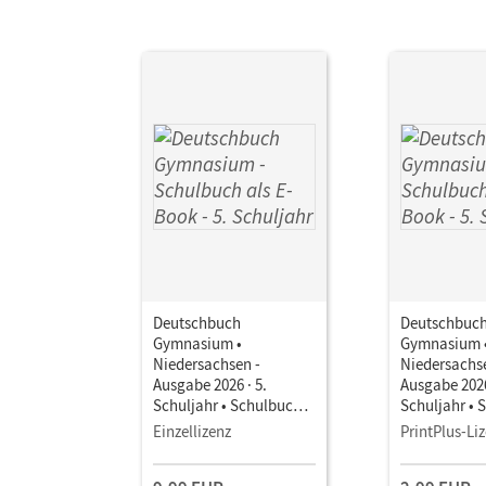
Deutschbuch
Deutschbuc
Gymnasium •
Gymnasium 
Niedersachsen -
Niedersachs
Ausgabe 2026 · 5.
Ausgabe 2026
Schuljahr • Schulbuch
Schuljahr • 
als E-Book Mit Medien
als E-Book M
Einzellizenz
PrintPlus-Li