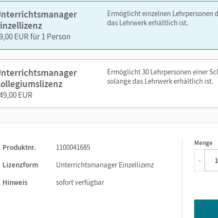
"Profis" und Schnelle
nterrichtsmanager
Ermöglicht einzelnen Lehrpersonen 
Vorschläge für
Klassenarbeiten mit Musterformulierungen
u
das Lehrwerk erhältlich ist.
inzellizenz
Unterstützende
DaZ-Wortlisten zu allen Lesetexten,
auch für
9,00 EUR für 1 Person
Hörtexte mit passgenauen
Arbeitsblättern
zum Hörverstehen
Arbeitsheft
mit Lösungen
Förderheft
mit Lösungen
nterrichtsmanager
Ermöglicht 30 Lehrpersonen einer S
solange das Lehrwerk erhältlich ist.
Neu ab Schuljahr 2026/27:
Integrierter KI-Chat (Beta) – KI-
ollegiumslizenz
Entlastung bei der Unterrichtsvorbereitung
49,00 EUR
zen Sie den Unterrichtsmanager auf lernen.cornelsen.de oder üb
Menge
1
Produktnr.
1100041685
-
Lizenzform
Unterrichtsmanager Einzellizenz
Hinweis
sofort verfügbar