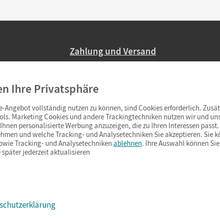
Zahlung und Versand
Nur 2,95 EUR Versandkosten in Deutsc
en Ihre Privatsphäre
Ab 59,– EUR Bestellwert liefern wir ve
(Lieferung in 3–6 Tagen).
-Angebot vollständig nutzen zu können, sind Cookies erforderlich. Zusät
ols. Marketing Cookies und andere Trackingtechniken nutzen wir und uns
hnen personalisierte Werbung anzuzeigen, die zu Ihren Interessen passt. 
hmen und welche Tracking- und Analysetechniken Sie akzeptieren. Sie k
sowie Tracking- und Analysetechniken
ablehnen
. Ihre Auswahl können Sie
 später jederzeit aktualisieren
schutzerklärung
s & Co.