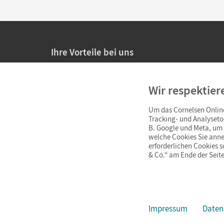
Ihre Vorteile bei uns
20% Prüfnachlass für Lehrkräfte
Wir respektier
Persönliche Angebote für Lehrkräfte
Um das Cornelsen Online
Sicheres Einkaufen mit SSL-Verschlüsselung
Tracking- und Analyseto
B. Google und Meta, um I
Verlängerte
Widerrufsfrist
von 4 Wochen
welche Cookies Sie anne
erforderlichen Cookies 
& Co.“ am Ende der Seite
Schnelle und einfache Retourenabwicklung
Impressum
Daten
Impressum
AGB
Datenschutz
Barrierefreiheit
Cookie