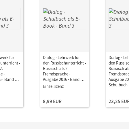
rwerk für
Dialog · Lehrwerk für
Dialog · Le
unterricht •
den Russischunterricht •
den Russisc
2.
Russisch als 2.
Russisch al
e -
Fremdsprache -
Fremdsprac
 · Band 3 •
Ausgabe 2016 · Band 3 •
Ausgabe 201
ls E-Book
Schulbuch als E-Book
Schulbuch
Einzellizenz
8,99 EUR
23,25 EU