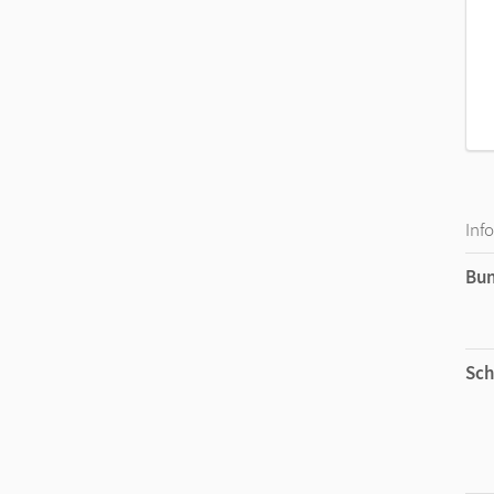
Inf
Bu
Sch