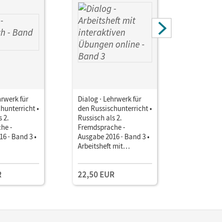
hrwerk für
Dialog · Lehrwerk für
Dialog · L
hunterricht •
den Russischunterricht •
den Russis
s 2.
Russisch als 2.
Russisch a
he -
Fremdsprache -
Fremdspra
6 · Band 3 •
Ausgabe 2016 · Band 3 •
Ausgabe 2
Arbeitsheft mit
Arbeitshef
interaktiven Übungen
online Mit
online Mit Audios online
Selbsteva
R
22,50 EUR
17,75 E
Lösungen