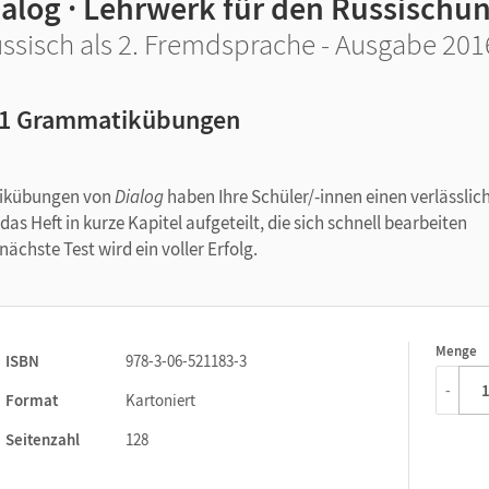
ialog · Lehrwerk für den Russischun
ssisch als 2. Fremdsprache - Ausgabe 201
1 Grammatikübungen
tikübungen von
Dialog
haben Ihre Schüler/-innen einen verlässlic
as Heft in kurze Kapitel aufgeteilt, die sich schnell bearbeiten
ächste Test wird ein voller Erfolg.
Menge
1
ISBN
978-3-06-521183-3
-
Format
Kartoniert
Seitenzahl
128