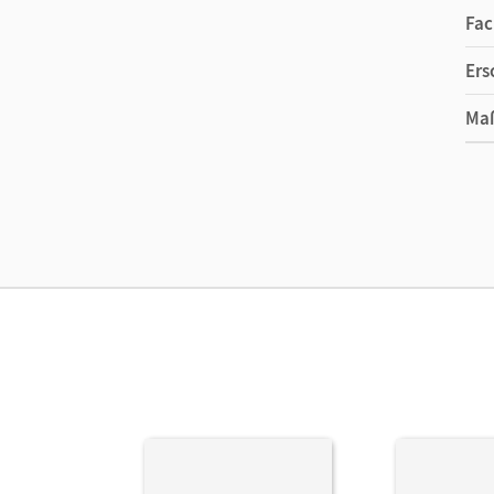
Fac
Ers
Ma
Ver