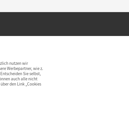
hland beim Kauf im Cornelsen Onlineshop.
rsandkostenfrei innerhalb Deutschlands
zlich nutzen wir
ere Werbepartner, wie z.
Entscheiden Sie selbst,
önnen auch alle nicht
 über den Link „Cookies
© Cornelsen Verlag 2026