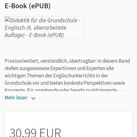
E-Book (ePUB)
Praxisorientiert, verständlich, übertragbar: In diesem Band
stellen ausgewiesene Expertinnen und Experten alle
wichtigen Themen des Englischunterrichts in der
Grundschule vor und bieten konkrete Perspektiven sowie
Konzepte. Für angehende oder bereits praktizierende
Lehrer/-innen.
Mehr lesen
Aus dem Inhalt:
inklusiven Englischunterricht professionell gestalten
authentisch unterrichten, multisensorisch lernen
30,99 EUR
spielerisches Englischlernen - neue Spielideen für