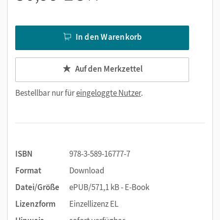
mehr methodische Vielfalt
Scaffolding - Gerüste für den Englischunterricht
aufstellen
In den Warenkorb
an die eigene Professionalisierung denken
Auf den Merkzettel
Dieses E-Book können Sie auf allen Geräten lesen, die ePUB-
fähig sind. Wir empfehlen die Desktop- oder Tabletnutzung.
Bestellbar nur für
eingeloggte Nutzer
.
Ausnahme sind Geräte, die auf ein geschlossenes System
zurückgreifen, wie Amazon (Kindle). Ohne Konvertierung in
das MOBI-Format ist dieses E-Book nicht auf dem Amazon-
Kindle lesbar.
ISBN
978-3-589-16777-7
Format
Download
Datei/Größe
ePUB/571,1 kB - E-Book
Lizenzform
Einzellizenz EL