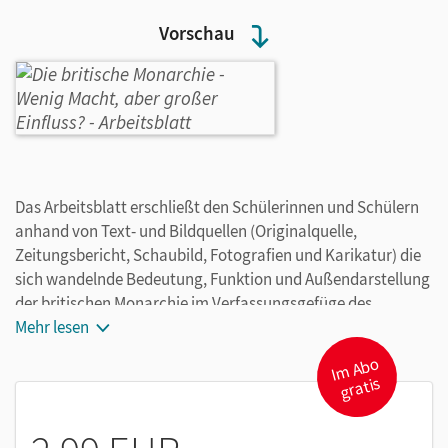
Vorschau
Das Arbeitsblatt erschließt den Schülerinnen und Schülern
anhand von Text- und Bildquellen (Originalquelle,
Zeitungsbericht, Schaubild, Fotografien und Karikatur) die
sich wandelnde Bedeutung, Funktion und Außendarstellung
der britischen Monarchie im Verfassungsgefüge des
Vereinigten Königreichs und im Zusammenspiel zwischen
Mehr lesen
Parlament und Regierung. Wichtige Stationen bzw.
I
m
A
b
o
gr
Wendepunkte sind die Bill of Rights (1689, Kernaussagen auf
atis
Englisch), die Krönung Victorias zur Kaiserin von Indien
(1876) und aktuell der Übergang von Elizabeth II. zu Charles
III.