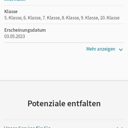
Klasse
5. Klasse, 6. Klasse, 7. Klasse, 8. Klasse, 9. Klasse, 10. Klasse
Erscheinungsdatum
03.05.2023
Maße
Mehr anzeigen
Länge: 21 cm, Breite: 14,9 cm, Höhe: 0,5 cm
Verlag
Cornelsen Pädagogik
Autor/-in
Staeckling, Martin
Potenziale entfalten