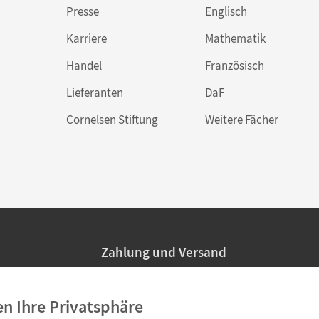
Presse
Englisch
Karriere
Mathematik
Handel
Französisch
Lieferanten
DaF
Cornelsen Stiftung
Weitere Fächer
Zahlung und Versand
Nur 2,95 EUR Versandkosten in Deutsc
en Ihre Privatsphäre
Ab 59,– EUR Bestellwert liefern wir ve