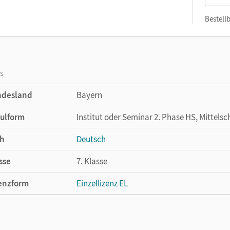
Bestellb
os
ndesland
Bayern
ulform
Institut oder Seminar 2. Phase HS, Mittelsc
h
Deutsch
sse
7. Klasse
enzform
Einzellizenz EL
cheinungsdatum
24.09.2019
lag
Cornelsen Verlag