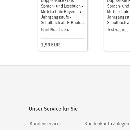
Doppel-Klick · Das
Doppel-Klick
Sprach- und Lesebuch •
Sprach- und
Mittelschule Bayern · 7.
Mittelschule 
Jahrgangsstufe •
Jahrgangsstu
Schulbuch als E-Book
Schulbuch a
Für M-Klassen
Für M-Klass
PrintPlus-Lizenz
Testzugang
1,99 EUR
Unser Service für Sie
Kundenservice
Kundenkonto anlegen