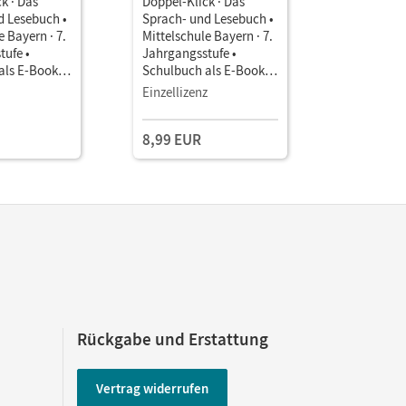
k · Das
Doppel-Klick · Das
Doppel-Kli
d Lesebuch •
Sprach- und Lesebuch •
Sprach- u
e Bayern · 7.
Mittelschule Bayern · 7.
Mittelschu
tufe •
Jahrgangsstufe •
Jahrgangs
als E-Book
Schulbuch als E-Book
Schulbuch
lassen
Für M-Klassen
Regelklas
Einzellizenz
8,99 EUR
28,99 E
Rückgabe und Erstattung
Vertrag widerrufen