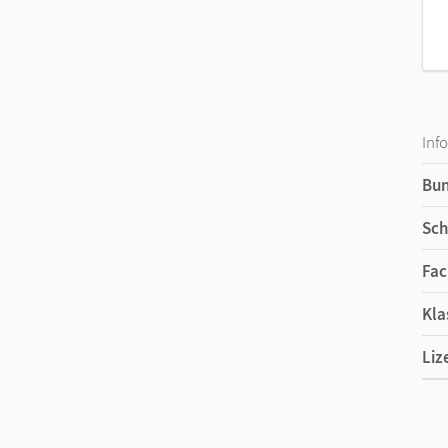
Inf
Bu
Sch
Fac
Kla
Liz
Ers
Ver