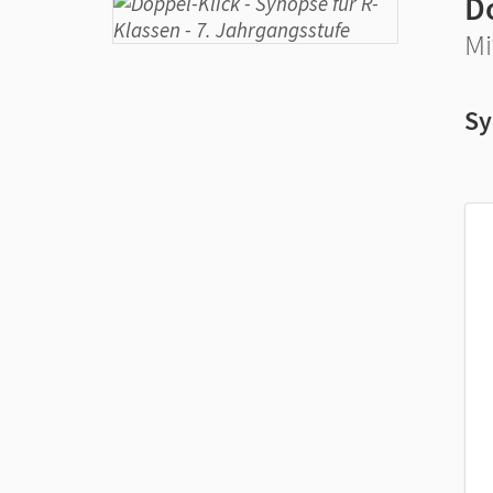
D
Mi
Sy