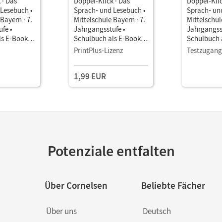
 · Das
Doppel-Klick · Das
Doppel-Klic
 Lesebuch •
Sprach- und Lesebuch •
Sprach- un
Bayern · 7.
Mittelschule Bayern · 7.
Mittelschul
fe •
Jahrgangsstufe •
Jahrgangss
ls E-Book
Schulbuch als E-Book
Schulbuch 
en
Für Regelklassen
Für Regelk
PrintPlus-Lizenz
Testzugang
1,99 EUR
Potenziale entfalten
Über Cornelsen
Beliebte Fächer
Über uns
Deutsch