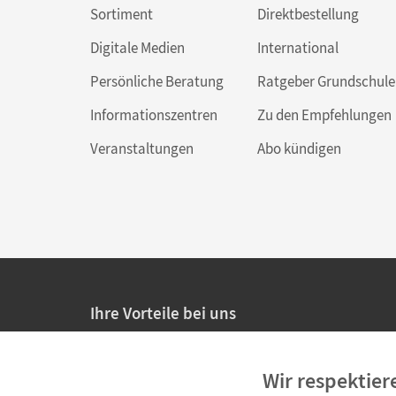
Sortiment
Direktbestellung
Digitale Medien
International
Persönliche Beratung
Ratgeber Grundschule
Informationszentren
Zu den Empfehlungen
Veranstaltungen
Abo kündigen
Ihre Vorteile bei uns
20% Prüfnachlass für Lehrkräfte
Wir respektier
Persönliche Angebote für Lehrkräfte