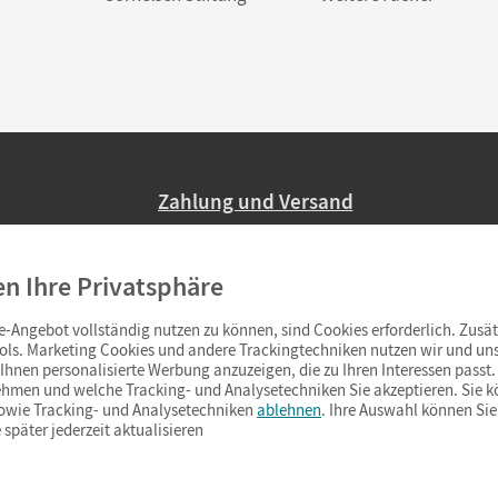
Zahlung und Versand
Nur 2,95 EUR Versandkosten in Deutsc
en Ihre Privatsphäre
Ab 59,– EUR Bestellwert liefern wir ve
(Lieferung in 3–6 Tagen).
-Angebot vollständig nutzen zu können, sind Cookies erforderlich. Zusät
ols. Marketing Cookies und andere Trackingtechniken nutzen wir und uns
hnen personalisierte Werbung anzuzeigen, die zu Ihren Interessen passt. 
hmen und welche Tracking- und Analysetechniken Sie akzeptieren. Sie k
sowie Tracking- und Analysetechniken
ablehnen
. Ihre Auswahl können Sie
 später jederzeit aktualisieren