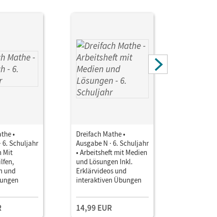
the •
Dreifach Mathe •
Dreifach 
 6. Schuljahr
Ausgabe N · 6. Schuljahr
Ausgabe N 
h Mit
• Arbeitsheft mit Medien
• Arbeitsh
lfen,
und Lösungen Inkl.
Lösungen
n und
Erklärvideos und
nungen
interaktiven Übungen
R
14,99 EUR
10,50 E