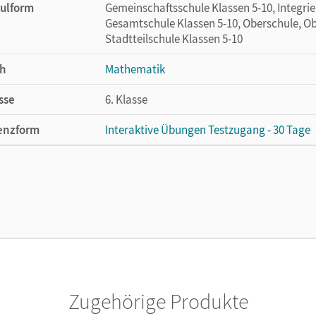
ulform
Gemeinschaftsschule Klassen 5-10, Integri
Gesamtschule Klassen 5-10, Oberschule, Ob
Stadtteilschule Klassen 5-10
h
Mathematik
sse
6. Klasse
enzform
Interaktive Übungen Testzugang - 30 Tage
cheinungsdatum
19.08.2024
enztext
Kostenloser Zugang, um die interaktiven Ü
lag
Cornelsen Verlag
Zugehörige Produkte