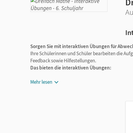
D
Au
In
Sorgen Sie mit interaktiven Übungen für Abwec
Ihre Schülerinnen und Schüler bearbeiten die Auf
Feedback sowie Hilfestellungen.
Das bieten die interaktiven Übungen:
Ca. 200 Aufgabenpäckchen mit je 6 Übungen
Mehr lesen
Schrittrechner: Bei den Algebra-Aufgaben 
Außerdem gibt es Hilfestellungen, sodass al
In der automatischen Ergebniskontrolle erh
selbstständig zur Lösung. Das sorgt für Erfo
Jede/-r trainiert auf dem Niveau, das dem e
Schüler/-innen der Klasse digital und sparen