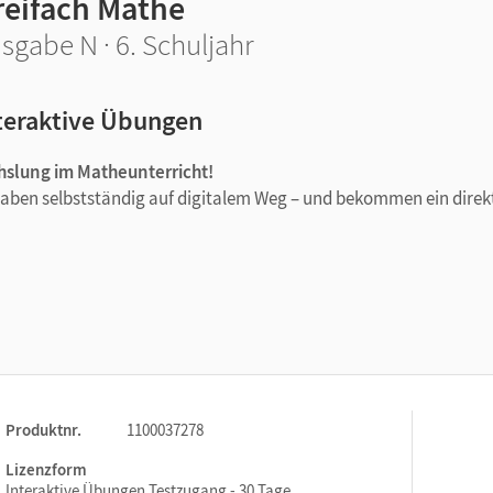
reifach Mathe
sgabe N · 6. Schuljahr
teraktive Übungen
hslung im Matheunterricht!
gaben selbstständig auf digitalem Weg – und bekommen ein direk
 pro Klassenstufe auf drei Niveaus passen genau zum Schulbuch
werden individuelle Rechenwege der Lernenden automatisch erka
le selbstständig arbeiten können – im Unterricht oder zu Hause.
alten die Schüler/-innen gezielte Hinweise und gelangen
lgserlebnisse.
Produktnr.
1100037278
igenen Lernstand entspricht. So fördern und fordern Sie alle
 dabei Zeit und Papier.
Lizenzform
Interaktive Übungen Testzugang - 30 Tage