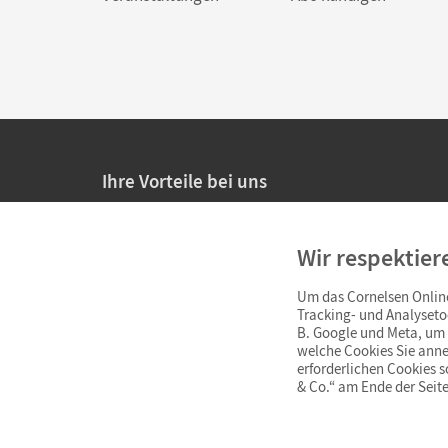
Ihre Vorteile bei uns
20% Prüfnachlass für Lehrkräfte
Wir respektier
Persönliche Angebote für Lehrkräfte
Um das Cornelsen Online
Sicheres Einkaufen mit SSL-Verschlüsselung
Tracking- und Analyseto
B. Google und Meta, um I
Verlängerte
Widerrufsfrist
von 4 Wochen
welche Cookies Sie anne
erforderlichen Cookies 
& Co.“ am Ende der Seite
Schnelle und einfache Retourenabwicklung