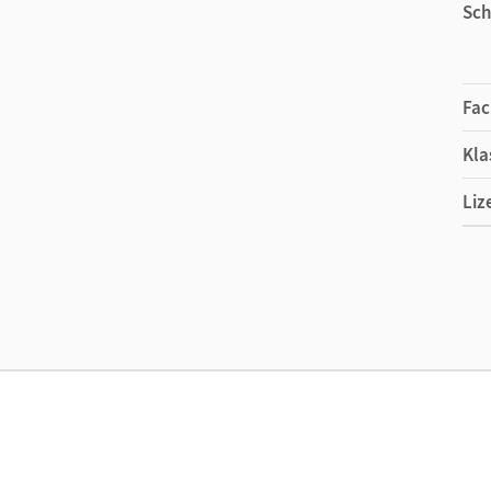
Sch
Fac
Kla
Liz
Ers
Liz
Ver