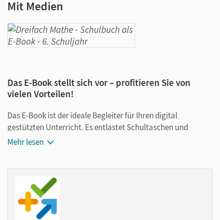
Mit Medien
Das E-Book stellt sich vor – profitieren Sie von
vielen Vorteilen!
Das E-Book ist der ideale Begleiter für Ihren digital
gestützten Unterricht. Es entlastet Schultaschen und
Rucksäcke und ist jederzeit unkompliziert verfügbar.
Mehr lesen
Außerdem unterstützt es mit vielen digitalen Funktionen
das Lehren und Lernen:
Notizen erstellen
Markierungen setzen
Text ergänzen