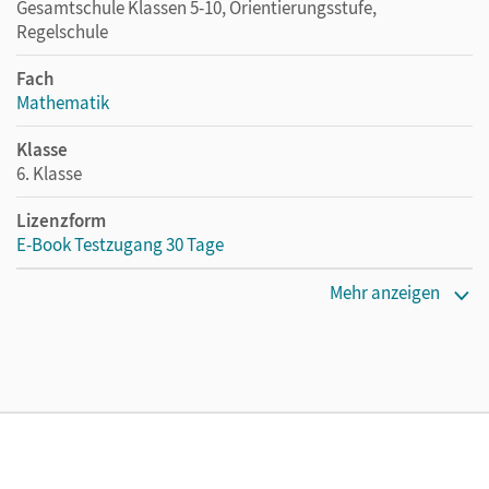
Gesamtschule Klassen 5-10, Orientierungsstufe,
Regelschule
Fach
Mathematik
Klasse
6. Klasse
Lizenzform
E-Book Testzugang 30 Tage
Erscheinungsdatum
Mehr anzeigen
07.06.2022
Lizenztext
Kostenloser Zugang, um das E-Book 30 Tage lang zu testen
Verlag
Cornelsen Verlag