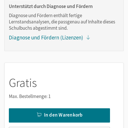
Lesezeichen hinzufügen
Unterstützt durch Diagnose und Fördern
im Text suchen
Diagnose und Fördern enthält fertige
zoomen
Lernstandsanalysen, die passgenau auf Inhalte dieses
Schulbuchs abgestimmt sind.
Die Medien sind wichtige Bestandteile dieses E-Books. Sie
Diagnose und Fördern (Lizenzen)
sind seitengenau platziert, damit Sie und Ihre Schüler/-innen
jederzeit unkompliziert darauf zugreifen können. So
gestalten Sie das Lehren und Lernen zeitsparend und
abwechslungsreich. Kein Medienwechsel! Kein
zeitaufwendiges Suchen!
Gratis
Das E-Book enthält:
Max. Bestellmenge: 1
Erklärfilme
Worterklärungen
In den Warenkorb
Tipps zu Aufgaben