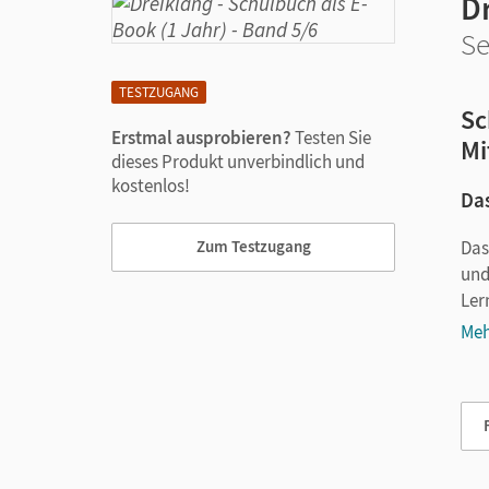
D
Se
TESTZUGANG
Sc
Erstmal ausprobieren?
Testen Sie
Mi
dieses Produkt unverbindlich und
kostenlos!
Das
Das
Zum Testzugang
und
Ler
Meh