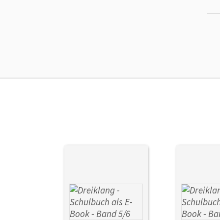
Ers
Liz
Ver