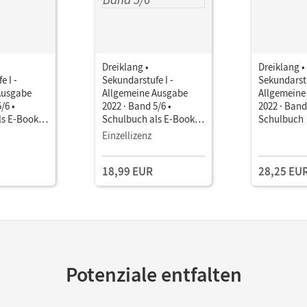
Dreiklang •
Dreiklang •
e I -
Sekundarstufe I -
Sekundarstu
Ausgabe
Allgemeine Ausgabe
Allgemeine
/6 •
2022 · Band 5/6 •
2022 · Band
ls E-Book
Schulbuch als E-Book (2
Schulbuch
Jahre) Mit Medien
Einzellizenz
18,99 EUR
28,25 EU
Potenziale entfalten