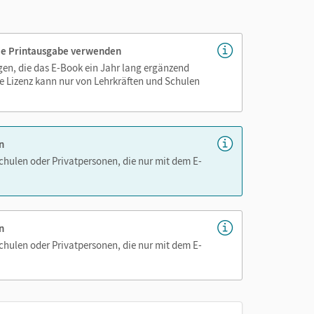
genau platziert, damit Sie und Ihre Schüler/-innen
 die Printausgabe verwenden
as Lehren und Lernen zeitsparend und
igen, die das E-Book ein Jahr lang ergänzend
hen!
e Lizenz kann nur von Lehrkräften und Schulen
n
Schulen oder Privatpersonen, die nur mit dem E-
n
Schulen oder Privatpersonen, die nur mit dem E-