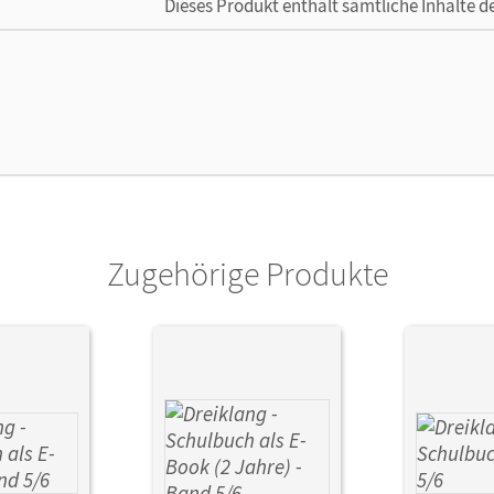
Dieses Produkt enthält sämtliche Inhalte 
cheinungsdatum
20.09.2022
enztext
Die geeignete Lizenz für Lehrkräfte, Schul
arbeiten.
lag
Cornelsen Verlag
Zugehörige Produkte