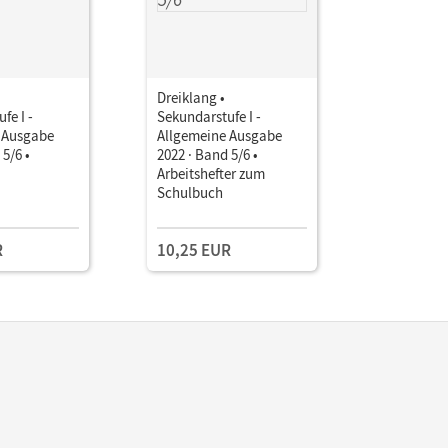
Dreiklang •
Dreiklang 
fe I -
Sekundarstufe I -
Sekundarst
 Ausgabe
Allgemeine Ausgabe
Allgemein
 5/6 •
2022 · Band 5/6 •
2022 · Ban
Arbeitshefter zum
Unterrich
Schulbuch
Book mit
Kollegium
Lehrkräft
und Planu
R
10,25 EUR
169,00 