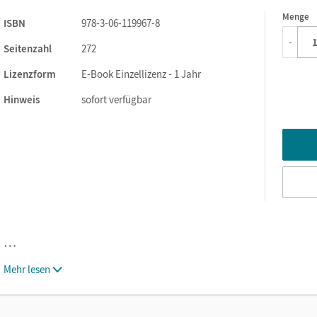
Menge
1
ISBN
978-3-06-119967-8
-
Seitenzahl
272
Lizenzform
E-Book Einzellizenz - 1 Jahr
Hinweis
sofort verfügbar
…
Mehr lesen