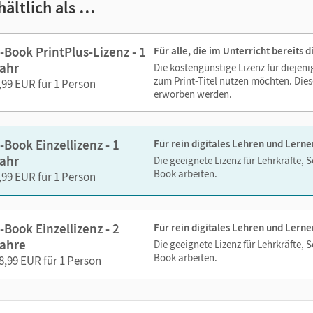
hältlich als …
zoomen
 Medien sind wichtige Bestandteile dieses E-Books. Sie sind seiten
-Book PrintPlus-Lizenz - 1
Für alle, die im Unterricht bereits
erzeit unkompliziert darauf zugreifen können. So gestalten Sie d
ahr
Die kostengünstige Lizenz für diejen
echslungsreich. Kein Medienwechsel! Kein zeitaufwendiges Suc
zum Print-Titel nutzen möchten. Dies
,99 EUR für 1 Person
erworben werden.
ien in diesem E-Book:
-Book Einzellizenz - 1
Für rein digitales Lehren und Lerne
Seitengenau abrufbare Audio-Beispiele
ahr
Die geeignete Lizenz für Lehrkräfte, 
Book arbeiten.
Externe Weblinks
,99 EUR für 1 Person
-Book Einzellizenz - 2
Für rein digitales Lehren und Lerne
ahre
Die geeignete Lizenz für Lehrkräfte, 
Book arbeiten.
8,99 EUR für 1 Person