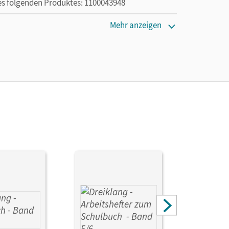
des folgenden Produktes: 1100043948
Mehr anzeigen
en oder Privatpersonen, die nur mit dem E-Book