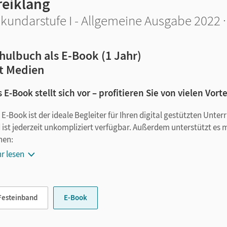
reiklang
kundarstufe I - Allgemeine Ausgabe 2022 
hulbuch als E-Book (1 Jahr)
t Medien
 E-Book stellt sich vor – profitieren Sie von vielen Vorte
 E-Book ist der ideale Begleiter für Ihren digital gestützten Unte
 ist jederzeit unkompliziert verfügbar. Außerdem unterstützt es 
nen:
r lesen
Notizen erstellen
Markierungen setzen
Text ergänzen
Festeinband
E-Book
Lesezeichen hinzufügen
im Text suchen