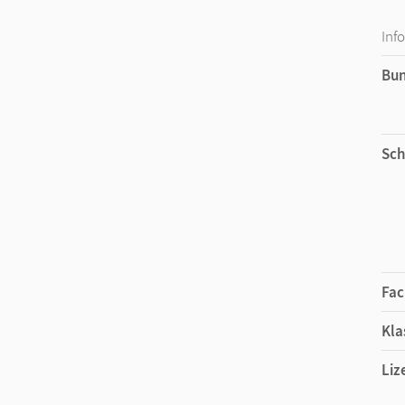
Inf
Bu
Sch
Fac
Kla
Liz