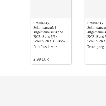
Dreiklang •
Dreiklang •
Sekundarstufe I -
Sekundarstuf
Allgemeine Ausgabe
Allgemeine 
2022 · Band 5/6 •
2022 · Band 5
Schulbuch als E-Book
Schulbuch a
Mit Medien
Mit Medien
PrintPlus-Lizenz
Testzugang
2,99 EUR