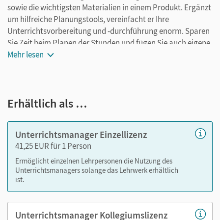
sowie die wichtigsten Materialien in einem Produkt. Ergänzt
um hilfreiche Planungstools, vereinfacht er Ihre
Unterrichtsvorbereitung und -durchführung enorm. Sparen
Sie Zeit beim Planen der Stunden und fügen Sie auch eigene
Materialien ganz leicht hinzu. Speichern Sie Ihre individuelle
Mehr lesen
Version und arbeiten Sie dabei ganz flexibel on- oder offline,
ganz wie es für Sie passt! Ihr Unterrichtsmanager enthält:
Coursebook als E-Book mit seitengenauer
Erhältlich als …
Materialanordnung
Coursebook - Teacher's Edition als E-Book mit
Unterrichtsmanager Einzellizenz
seitengenauer Materialanordnung
41,25 EUR für 1 Person
Teaching Guide mit Lösungen
Ermöglicht einzelnen Lehrpersonen die Nutzung des
Audios
Unterrichtsmanagers solange das Lehrwerk erhältlich
Videos
ist.
zusätzliche Lesetexte
Arbeitsblätter und Kopiervorlagen
Unterrichtsmanager Kollegiumslizenz
Transkripte zu Audios und Videos