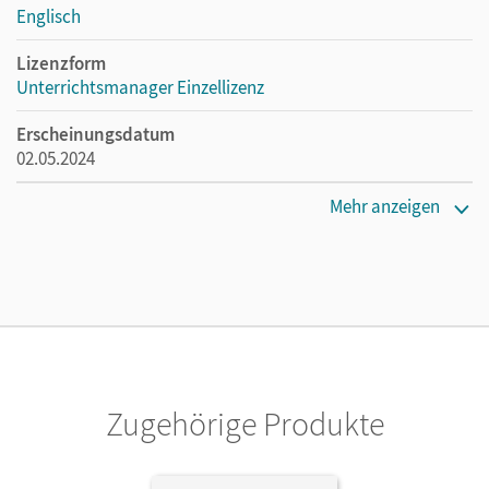
Englisch
Lizenzform
Unterrichtsmanager Einzellizenz
Erscheinungsdatum
02.05.2024
Lizenztext
Mehr anzeigen
Ermöglicht einzelnen Lehrpersonen die Nutzung des
Unterrichtsmanagers solange das Lehrwerk erhältlich ist.
Verlag
Cornelsen Verlag
Zugehörige Produkte