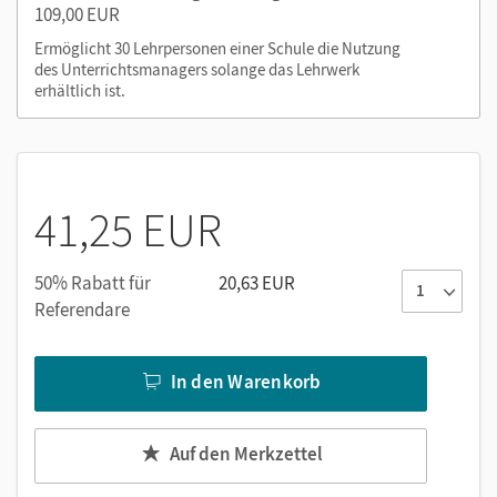
109,00 EUR
Ermöglicht 30 Lehrpersonen einer Schule die Nutzung
Mit dem Kauf erhalten Sie einen Code zur Freischaltung des
des Unterrichtsmanagers solange das Lehrwerk
E-Books auf
mein.cornelsen.de
.
erhältlich ist.
Alternativ können Sie das E-Book auch auf der Plattform
Lernen.Cornelsen (mit neuen Features) aktivieren:
lernen.cornelsen.de
41,25 EUR
50% Rabatt für
20,63 EUR
Referendare
In den Warenkorb
Auf den Merkzettel