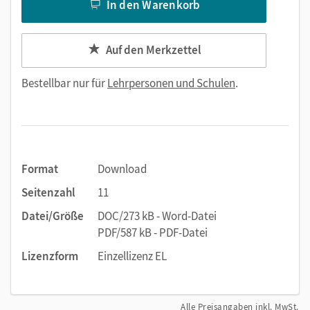
In den Warenkorb
Auf den Merkzettel
Bestellbar nur für
Lehrpersonen und Schulen
.
Format
Download
Seitenzahl
11
Datei/Größe
DOC/273 kB - Word-Datei
PDF/587 kB - PDF-Datei
Lizenzform
Einzellizenz EL
Alle Preisangaben inkl. MwSt.