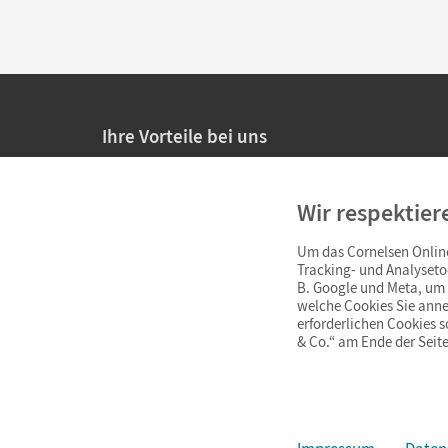
Ihre Vorteile bei uns
20% Prüfnachlass für Lehrkräfte
Wir respektier
Persönliche Angebote für Lehrkräfte
Um das Cornelsen Online
Sicheres Einkaufen mit SSL-Verschlüsselung
Tracking- und Analyseto
B. Google und Meta, um I
Verlängerte
Widerrufsfrist
von 4 Wochen
welche Cookies Sie anne
erforderlichen Cookies 
& Co.“ am Ende der Seite
Schnelle und einfache Retourenabwicklung