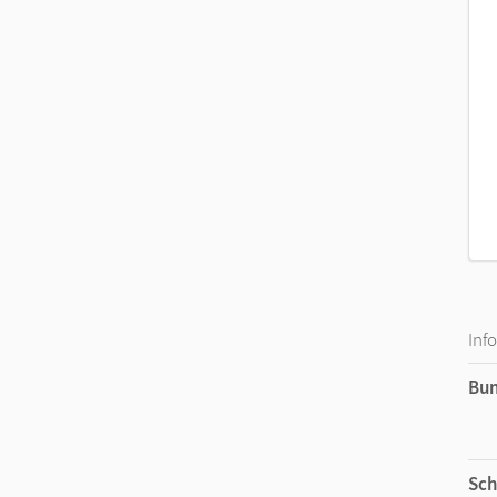
Inf
Bu
Sch