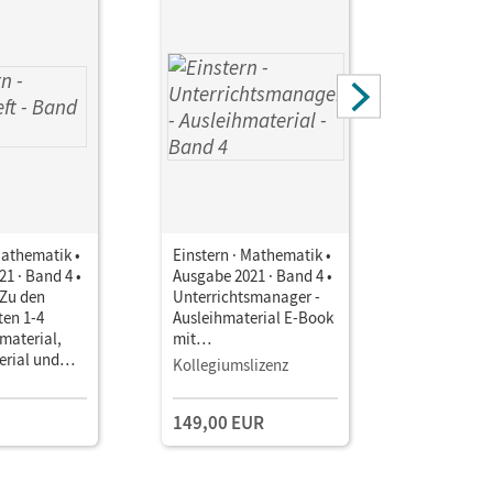
Mathematik •
Einstern · Mathematik •
Einstern ·
1 · Band 4 •
Ausgabe 2021 · Band 4 •
Ausgabe 2
 Zu den
Unterrichtsmanager -
Unterrich
en 1-4
Ausleihmaterial E-Book
Verbrauch
material,
mit
Book mit
erial und
Lehrkräftematerialien
Lehrkräft
Kollegiumslizenz
Kollegium
acht
und Planungstools
und Planu
149,00 EUR
149,00 