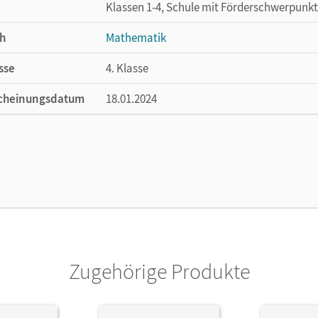
Klassen 1-4, Schule mit Förderschwerpunkt
h
Mathematik
sse
4. Klasse
cheinungsdatum
18.01.2024
ße
Länge: 29,7 cm, Breite: 21 cm, Höhe: 0,9 cm
lag
Cornelsen Verlag
Zugehörige Produkte