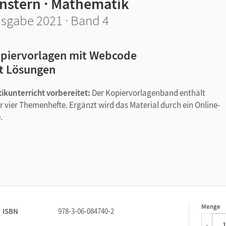
instern · Mathematik
sgabe 2021 · Band 4
piervorlagen mit Webcode
t Lösungen
ikunterricht vorbereitet:
Der Kopiervorlagenband enthält
r vier Themenhefte. Ergänzt wird das Material durch ein Online-
.
lagen
DF und als editierbare Word-Dateien, Lösungen zu den Kopiervorla
Menge
1
ISBN
978-3-06-084740-2
-