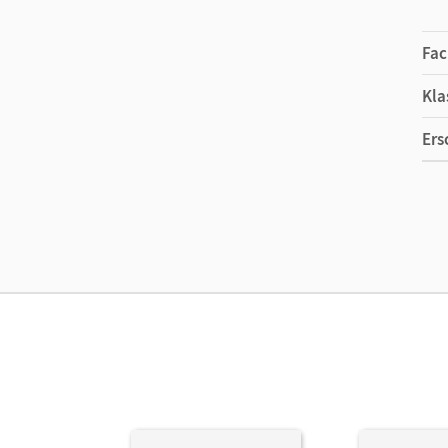
Fac
Kla
Ers
Ma
Ver