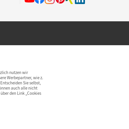
hland beim Kauf im Cornelsen Onlineshop.
rsandkostenfrei innerhalb Deutschlands
zlich nutzen wir
ere Werbepartner, wie z.
Entscheiden Sie selbst,
önnen auch alle nicht
 über den Link „Cookies