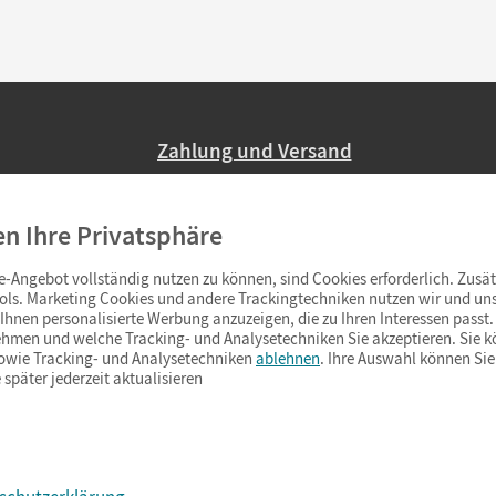
Zahlung und Versand
Nur 2,95 EUR Versandkosten in Deutsc
en Ihre Privatsphäre
Ab 59,– EUR Bestellwert liefern wir ve
(Lieferung in 3–6 Tagen).
-Angebot vollständig nutzen zu können, sind Cookies erforderlich. Zusät
ols. Marketing Cookies und andere Trackingtechniken nutzen wir und uns
hnen personalisierte Werbung anzuzeigen, die zu Ihren Interessen passt. 
hmen und welche Tracking- und Analysetechniken Sie akzeptieren. Sie k
sowie Tracking- und Analysetechniken
ablehnen
. Ihre Auswahl können Sie
 später jederzeit aktualisieren