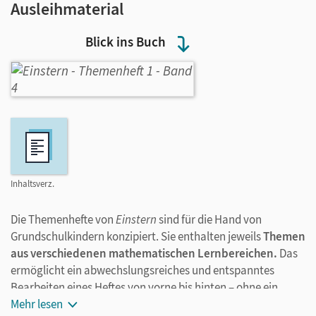
Ausleihmaterial
Blick ins Buch
Inhaltsverz.
Die Themenhefte von
Einstern
sind für die Hand von
Grundschulkindern konzipiert. Sie enthalten jeweils
Themen
aus verschiedenen mathematischen Lernbereichen.
Das
ermöglicht ein abwechslungsreiches und entspanntes
Bearbeiten eines Heftes von vorne bis hinten – ohne ein
„Springen“ zwischen den Heften. Die Einteilung der Inhalte
Mehr lesen