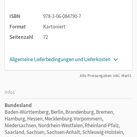
selbsterklärende Aufgaben ermöglichen
kindzentrierte offene Unterricht- und Lernformen.
Voneinander und miteinander lernen: Anregungen für
ISBN
978-3-06-084790-7
gemeinsames Handeln und Besprechen
Format
Kartoniert
Das übersichtliche Differenzierungssystem mit Pflicht-
Seitenzahl
72
und Wahlseiten unterstützt individuelles Fördern und
Fordern.
Ausgewiesenes Merkwissen für besonders relevante
Allgemeine Lieferbedingungen und Lieferkosten
Inhalte hilft den Kindern beim Verstehen und Lernen.
Sprachförderung und Medienbildung: Integrierte,
Alle Preisangaben inkl. MwSt.
deutlich gekennzeichnete Aufgaben helfen beim
Ausbau der Sprach- und Medienkompetenz.
Infos
Dieses Heft ist eines von vier Themenheften, die über das
Bundesland
Schuljahr hinweg eingesetzt werden. Diese vier Hefte gibt es
Baden-Württemberg, Berlin, Brandenburg, Bremen,
auch im Heftpaket inklusive Kartonbeilagen.
Hamburg, Hessen, Mecklenburg-Vorpommern,
Niedersachsen, Nordrhein-Westfalen, Rheinland-Pfalz,
Saarland, Sachsen, Sachsen-Anhalt, Schleswig-Holstein,