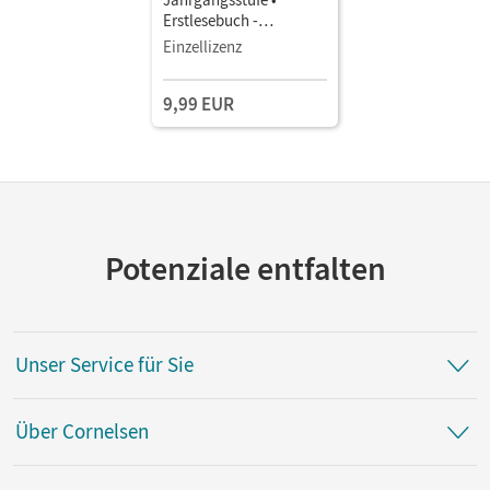
Erstlesebuch -
differenziert als E-Book
Einzellizenz
Mit Medien
9,99 EUR
Potenziale entfalten
Unser Service für Sie
Über Cornelsen