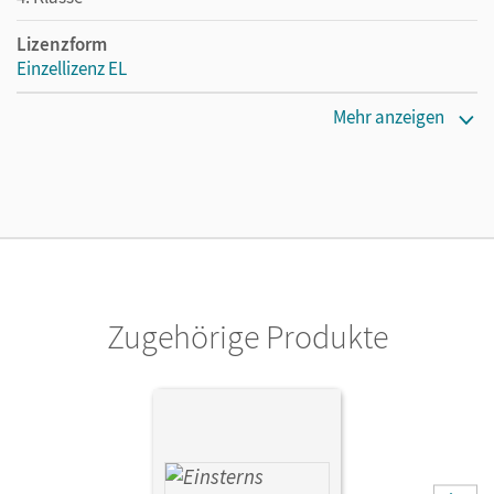
Lizenzform
Einzellizenz EL
Erscheinungsdatum
Mehr anzeigen
06.02.2020
Verlag
Cornelsen Verlag
Herausgeber/-in
Bauer, Roland; Maurach, Jutta
Zugehörige Produkte