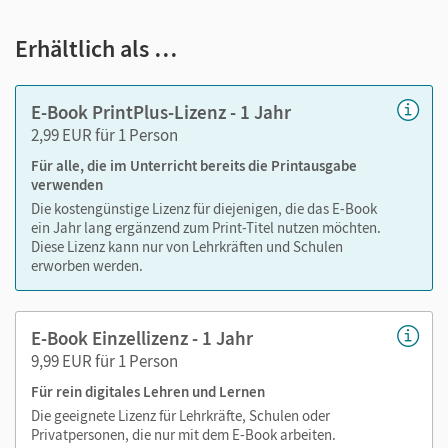
Notizen erstellen
Erhältlich als …
Markierungen setzen
Text ergänzen
E-Book PrintPlus-Lizenz - 1 Jahr
Lesezeichen hinzufügen
2,99 EUR für 1 Person
im Text suchen
Für alle, die im Unterricht bereits die Printausgabe
zoomen
verwenden
Die kostengünstige Lizenz für diejenigen, die das E-Book
Die Medien sind wichtige Bestandteile dieses E-Books. Sie
ein Jahr lang ergänzend zum Print-Titel nutzen möchten.
sind seitengenau platziert, damit Sie und Ihre Schüler/-innen
Diese Lizenz kann nur von Lehrkräften und Schulen
jederzeit unkompliziert darauf zugreifen können. So
erworben werden.
gestalten Sie das Lehren und Lernen zeitsparend und
abwechslungsreich. Kein Medienwechsel! Kein
E-Book Einzellizenz - 1 Jahr
zeitaufwendiges Suchen!
9,99 EUR für 1 Person
Für rein digitales Lehren und Lernen
Medien in diesem E-Book
Die geeignete Lizenz für Lehrkräfte, Schulen oder
Privatpersonen, die nur mit dem E-Book arbeiten.