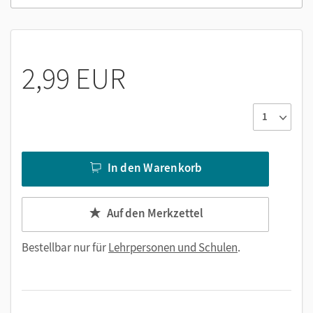
Strategiefilme zu den Rechtschreib-, Lese- und
Hörstrategien
Erklärvideos
Sachfilme
2,99 EUR
Hörtexte zum Hörverstehen
Lesen mit Unterstützung
Wortbilder zum Wortschatztraining
In den Warenkorb
Auf den Merkzettel
Bestellbar nur für
Lehrpersonen und Schulen
.