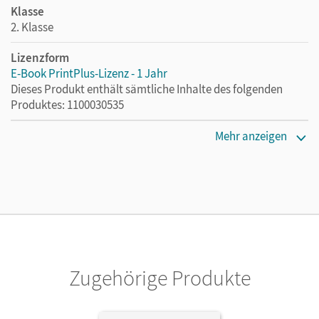
Klasse
2. Klasse
Lizenzform
E-Book PrintPlus-Lizenz - 1 Jahr
Dieses Produkt enthält sämtliche Inhalte des folgenden
Produktes: 1100030535
Erscheinungsdatum
Mehr anzeigen
03.04.2023
Lizenztext
Die kostengünstige Lizenz für diejenigen, die das E-Book
ein Jahr lang ergänzend zum Print-Titel nutzen möchten.
Diese Lizenz kann nur von Lehrkräften und Schulen
erworben werden.
Zugehörige Produkte
Verlag
Cornelsen Verlag