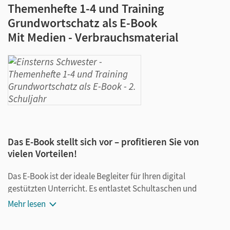
Themenhefte 1-4 und Training
Grundwortschatz als E-Book
Mit Medien - Verbrauchsmaterial
Das E-Book stellt sich vor – profitieren Sie von
vielen Vorteilen!
Das E-Book ist der ideale Begleiter für Ihren digital
gestützten Unterricht. Es entlastet Schultaschen und
Rucksäcke und ist jederzeit unkompliziert verfügbar.
Mehr lesen
Außerdem unterstützt es mit vielen digitalen Funktionen
das Lehren und Lernen: