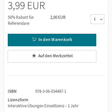
3,99 EUR
zunehmenden Schwierigkeitsgrad und
Dreifachdifferenzierung
Vielfältige Übungsformen: Drag & Drop, Lückentext/-
50% Rabatt für
2,00 EUR
sätze, Single Choice, Verbinden, Wörter markieren,
Referendare
Memory
Arbeitsanweisung wahlweise auf Deutsch oder
In den Warenkorb
Englisch
Automatische Auswertung und Feedback
Auf den Merkzettel
ISBN
978-3-06-034487-1
Lizenzform
Interaktive Übungen Einzellizenz – 1 Jahr