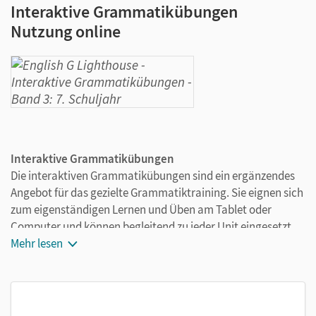
Interaktive Grammatikübungen
Nutzung online
Interaktive Grammatikübungen
Die interaktiven Grammatikübungen sind ein ergänzendes
Angebot für das gezielte Grammatiktraining. Sie eignen sich
zum eigenständigen Lernen und Üben am Tablet oder
Computer und können begleitend zu jeder Unit eingesetzt
werden.
Mehr lesen
2-3 Grammatikpakete pro Unit, bezogen auf die
Grammatikthemen des Schulbuchs
Zahlreiche Übungen in jedem Grammatikpaket mit