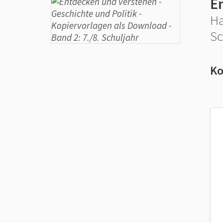
E
Ha
Sc
Ko