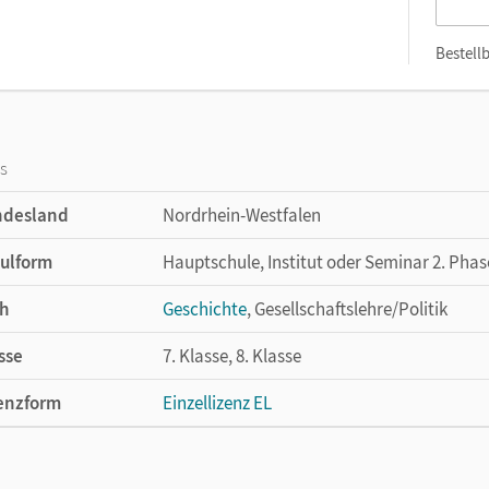
Bestellb
os
ndesland
Nordrhein-Westfalen
ulform
Hauptschule, Institut oder Seminar 2. Pha
h
Geschichte
, Gesellschaftslehre/Politik
sse
7. Klasse, 8. Klasse
enzform
Einzellizenz EL
cheinungsdatum
15.03.2012