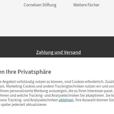
Cornelsen Stiftung
Weitere Fächer
Zahlung und Versand
Nur 2,95 EUR Versandkosten in Deutsc
en Ihre Privatsphäre
Ab 59,– EUR Bestellwert liefern wir ve
(Lieferung in 3–6 Tagen).
-Angebot vollständig nutzen zu können, sind Cookies erforderlich. Zusät
ols. Marketing Cookies und andere Trackingtechniken nutzen wir und uns
hnen personalisierte Werbung anzuzeigen, die zu Ihren Interessen passt. 
hmen und welche Tracking- und Analysetechniken Sie akzeptieren. Sie k
sowie Tracking- und Analysetechniken
ablehnen
. Ihre Auswahl können Sie
 später jederzeit aktualisieren