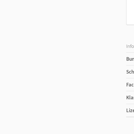
Inf
Bu
Sch
Fac
Kla
Liz
Ers