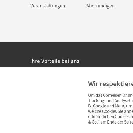
Veranstaltungen
Abo kündigen
Ihre Vorteile bei uns
20% Prüfnachlass für Lehrkräfte
Wir respektier
Persönliche Angebote für Lehrkräfte
Um das Cornelsen Online
Sicheres Einkaufen mit SSL-Verschlüsselung
Tracking- und Analyseto
B. Google und Meta, um I
Verlängerte
Widerrufsfrist
von 4 Wochen
welche Cookies Sie anne
erforderlichen Cookies 
& Co.“ am Ende der Seite
Schnelle und einfache Retourenabwicklung