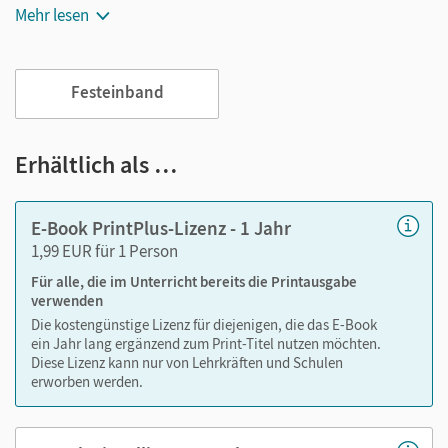
Mehr lesen
Notiz- und Markierungsmöglichkeit
Jederzeit unkompliziert verfügbar
Viele digitale Funktionen unterstützen das Lehren und
Festeinband
Lernen:
Notizen erstellen
Erhältlich als …
Markierungen setzen
Text ergänzen
E-Book PrintPlus-Lizenz - 1 Jahr
Lesezeichen hinzufügen
1,99 EUR für 1 Person
Suchen im Text
Für alle, die im Unterricht bereits die Printausgabe
Zoomen
verwenden
Die kostengünstige Lizenz für diejenigen, die das E-Book
ein Jahr lang ergänzend zum Print-Titel nutzen möchten.
Diese Lizenz kann nur von Lehrkräften und Schulen
erworben werden.