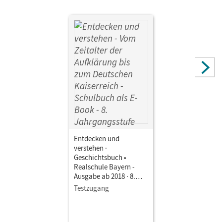
Autor/-in
Bruchertseifer, Heike; Schuster, Maximilian; Roth, Katrin;
Basel, Florian; Müller, Stefanie; Fels, Matthias; Gruner-
Basel, Carola; Grashiller, Kathrin
Entdecken und
verstehen ·
Geschichtsbuch •
Realschule Bayern -
Ausgabe ab 2018 · 8.
Jahrgangsstufe Vom
Testzugang
Zeitalter der Aufklärung
bis zum Deutschen
Kaiserreich • Schulbuch