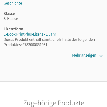
Geschichte
Klasse
8. Klasse
Lizenzform
E-Book PrintPlus-Lizenz - 1 Jahr
Dieses Produkt enthält sämtliche Inhalte des folgenden
Produktes: 9783060651931
Erscheinungsdatum
Mehr anzeigen
02.08.2021
Lizenztext
Die kostengünstige Lizenz für diejenigen, die das E-Book
ein Jahr lang ergänzend zum Print-Titel nutzen möchten.
Diese Lizenz kann nur von Lehrkräften und Schulen
erworben werden.
Zugehörige Produkte
Verlag
Cornelsen Verlag