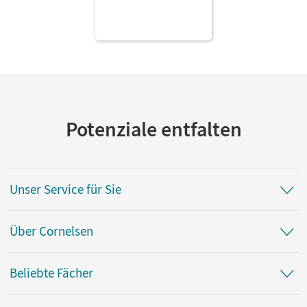
Schuljahr Von der
russischen
Oktoberrevolution bis
zur Gegenwart •
Schulbuch als E-Book
Potenziale entfalten
Unser Service für Sie
Über Cornelsen
Beliebte Fächer