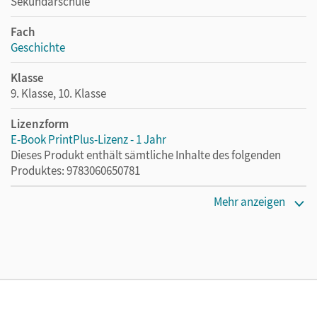
Sekundarschule
Fach
Geschichte
Klasse
9. Klasse, 10. Klasse
Lizenzform
E-Book PrintPlus-Lizenz - 1 Jahr
Dieses Produkt enthält sämtliche Inhalte des folgenden
Produktes: 9783060650781
Erscheinungsdatum
Mehr anzeigen
02.08.2021
Lizenztext
Die kostengünstige Lizenz für diejenigen, die das E-Book
ein Jahr lang ergänzend zum Print-Titel nutzen möchten.
Diese Lizenz kann nur von Lehrkräften und Schulen
erworben werden.