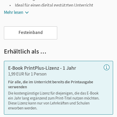
Ideal für einen digital gestützten Unterricht
Mehr lesen
Notiz- und Markierungsmöglichkeit
Jederzeit unkompliziert verfügbar
Viele digitale Funktionen unterstützen das Lehren und
Festeinband
Lernen:
Notizen erstellen
Erhältlich als …
Markierungen setzen
Text ergänzen
E-Book PrintPlus-Lizenz - 1 Jahr
Lesezeichen hinzufügen
1,99 EUR für 1 Person
Suchen im Text
Für alle, die im Unterricht bereits die Printausgabe
Zoomen
verwenden
Die kostengünstige Lizenz für diejenigen, die das E-Book
ein Jahr lang ergänzend zum Print-Titel nutzen möchten.
Diese Lizenz kann nur von Lehrkräften und Schulen
erworben werden.