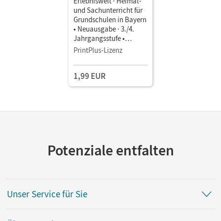
Erlebniswelt · Heimat-
und Sachunterricht für
Grundschulen in Bayern
• Neuausgabe · 3./4.
Jahrgangsstufe •
Schulbuch als E-Book
PrintPlus-Lizenz
1,99 EUR
Potenziale entfalten
Unser Service für Sie