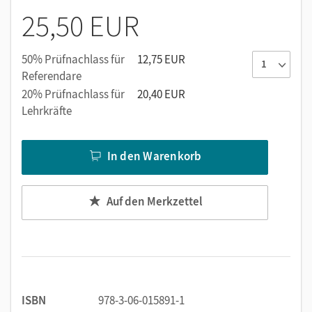
Niveaudifferenzierung als Grundlage für Diskussions-
25,50 EUR
und Bewertungsaufträge
Teste-dein-Grundwissen-Seiten: Aufgaben zur
Selbstkontrolle und Lösungen im Anhang des Buches
50% Prüfnachlass für
12,75 EUR
Auf den Punkt gebracht: systematisierende und
Referendare
vernetzende Zusammenfassungen des Basiswissens
20% Prüfnachlass für
20,40 EUR
Aufgabenseiten: differenzierende, materialgebundene
Lehrkräfte
Aufgaben
In den Warenkorb
Auf den Merkzettel
ISBN
978-3-06-015891-1