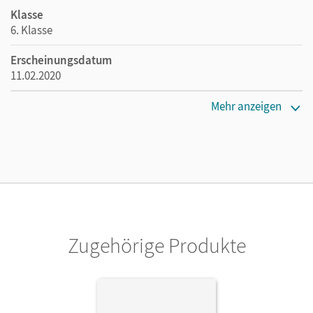
Klasse
6. Klasse
Erscheinungsdatum
11.02.2020
Maße
Mehr anzeigen
Länge: 26,5 cm, Breite: 19,5 cm, Höhe: 1,2 cm
Verlag
Cornelsen Verlag
Autor/-in
Hampl, Udo; Pondorf, Peter; Stelzig, Ingmar; Pohlmann,
Anke; Tessendorf, Lysann
Zugehörige Produkte