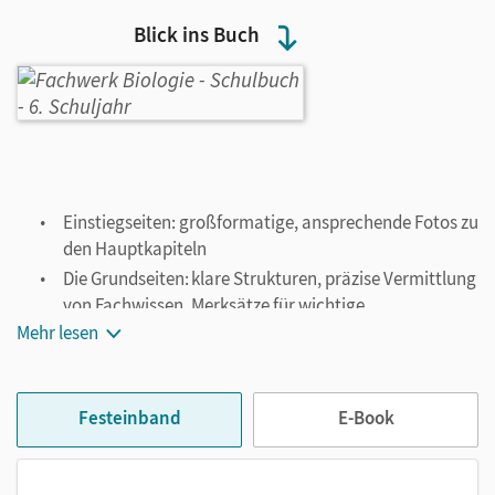
Blick ins Buch
Einstiegseiten: großformatige, ansprechende Fotos zu
den Hauptkapiteln
Die Grundseiten: klare Strukturen, präzise Vermittlung
von Fachwissen, Merksätze für wichtige
Zusammenhänge und Definitionen, Aufgaben zum
Mehr lesen
Festigen der Inhalte
Praktikum-Seiten: zahlreiche Versuche, die die
Schüler/-innen aktiv einbeziehen
Festeinband
E-Book
Methodenseiten: wichtige Arbeits- und Fachmethoden
Extra-Seiten: Material zur Vertiefung und