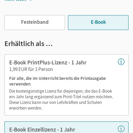
Jederzeit unkompliziert verfügbar
Viele digitale Funktionen unterstützen das Lehren und
Festeinband
E-Book
Lernen:
Notizen erstellen
Erhältlich als …
Markierungen setzen
Text ergänzen
E-Book PrintPlus-Lizenz - 1 Jahr
Lesezeichen hinzufügen
1,99 EUR für 1 Person
Suchen im Text
Für alle, die im Unterricht bereits die Printausgabe
Zoomen
verwenden
Die kostengünstige Lizenz für diejenigen, die das E-Book
ein Jahr lang ergänzend zum Print-Titel nutzen möchten.
Diese Lizenz kann nur von Lehrkräften und Schulen
erworben werden.
E-Book Einzellizenz - 1 Jahr