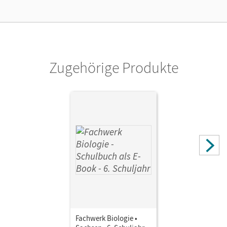
Die geeignete Lizenz für Lehrkräfte, Schulen oder
Privatpersonen, die nur mit dem E-Book arbeiten.
Verlag
Cornelsen Verlag
Zugehörige Produkte
Autor/-in
Hampl, Udo; Pondorf, Peter; Stelzig, Ingmar; Pohlmann,
Anke; Tessendorf, Lysann
Fachwerk Biologie •